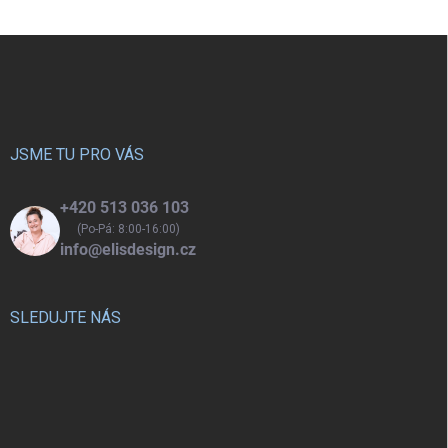
Z
á
p
a
t
í
JSME TU PRO VÁS
+420 513 036 103
(Po-Pá: 8:00-16:00)
info@elisdesign.cz
SLEDUJTE NÁS