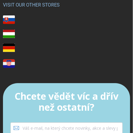
VISIT OUR OTHER STORES
Chcete vědět víc a dřív
než ostatní?