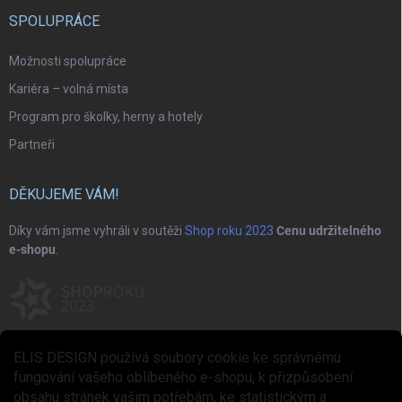
SPOLUPRÁCE
Možnosti spolupráce
Kariéra – volná místa
Program pro školky, herny a hotely
Partneři
DĚKUJEME VÁM!
Díky vám jsme vyhráli v soutěži
Shop roku 2023
Cenu udržitelného
e-shopu
.
ELIS DESIGN používá soubory cookie ke správnému
fungování vašeho oblíbeného e-shopu, k přizpůsobení
obsahu stránek vašim potřebám, ke statistickým a