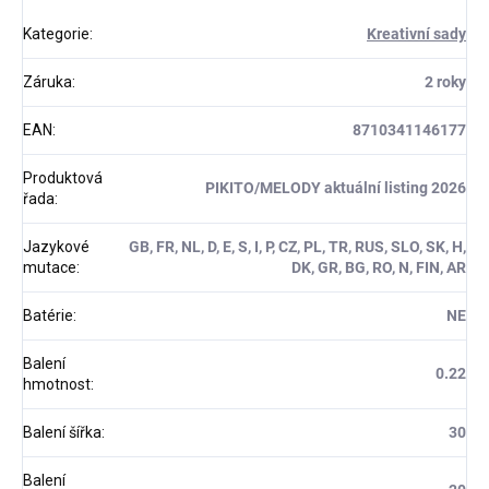
Kategorie
:
Kreativní sady
Záruka
:
2 roky
EAN
:
8710341146177
Produktová
PIKITO/MELODY aktuální listing 2026
řada
:
Jazykové
GB, FR, NL, D, E, S, I, P, CZ, PL, TR, RUS, SLO, SK, H,
mutace
:
DK, GR, BG, RO, N, FIN, AR
Batérie
:
NE
Balení
0.22
hmotnost
:
Balení šířka
:
30
Balení