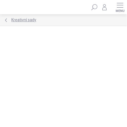
Přejít
Hledat
na
obsah
Kreativní sady
Podrobnosti hodnocení
1 hodnocení
ZNAČKA:
SES