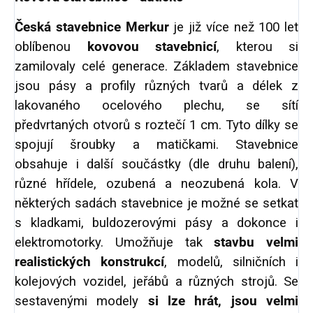
Česká stavebnice Merkur
je již více než 100 let
oblíbenou
kovovou stavebnicí
, kterou si
zamilovaly celé generace. Základem stavebnice
jsou pásy a profily různých tvarů a délek z
lakovaného ocelového plechu, se sítí
předvrtaných otvorů s roztečí 1 cm. Tyto dílky se
spojují šroubky a matičkami. Stavebnice
obsahuje i další součástky (dle druhu balení),
různé hřídele, ozubená a neozubená kola. V
některých sadách stavebnice je možné se setkat
s kladkami, buldozerovými pásy a dokonce i
elektromotorky. Umožňuje tak
stavbu velmi
realistických konstrukcí
, modelů, silničních i
kolejových vozidel, jeřábů a různých strojů. Se
sestavenými modely
si lze hrát, jsou velmi