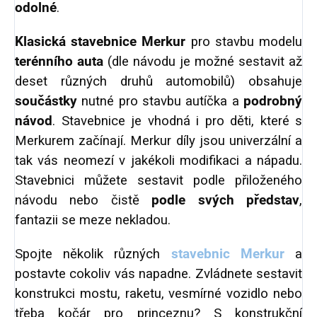
odolné
.
Klasická stavebnice Merkur
pro stavbu modelu
terénního auta
(dle návodu je možné sestavit až
deset různých druhů automobilů) obsahuje
součástky
nutné pro stavbu autíčka a
podrobný
návod
. Stavebnice je vhodná i pro děti, které s
Merkurem začínají. Merkur díly jsou univerzální a
tak vás neomezí v jakékoli modifikaci a nápadu.
Stavebnici můžete sestavit podle přiloženého
návodu nebo čistě
podle svých představ
,
fantazii se meze nekladou.
Spojte několik různých
stavebnic Merkur
a
postavte cokoliv vás napadne. Zvládnete sestavit
konstrukci mostu, raketu, vesmírné vozidlo nebo
třeba kočár pro princeznu? S konstrukční