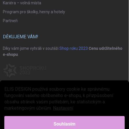
Kariéra – volná místa
Program pro školky, herny a hotely
Partneři
DĚKUJEME VÁM!
Díky vám jsme vyhráli v soutěži
Shop roku 2023
Cenu udržitelného
e-shopu
.
ELIS DESIGN používá soubory cookie ke správnému
fungování vašeho oblíbeného e-shopu, k přizpůsobení
obsahu stránek vašim potřebám, ke statistickým a
marketingovým účelům.
Nastavení
Copyright 2026
ELIS DESIGN
. Všechna práva vyhrazena.
Upravit nastavení
cookies
Souhlasím