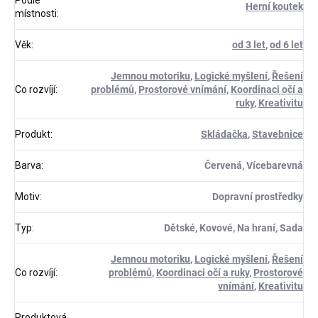
Podle
Herní koutek
místnosti
:
Věk
:
od 3 let
,
od 6 let
Jemnou motoriku
,
Logické myšlení
,
Řešení
Co rozvíjí
:
problémů
,
Prostorové vnímání
,
Koordinaci očí a
ruky
,
Kreativitu
Produkt
:
Skládačka
,
Stavebnice
Barva
:
Červená, Vícebarevná
Motiv
:
Dopravní prostředky
Typ
:
Dětské, Kovové, Na hraní, Sada
Jemnou motoriku
,
Logické myšlení
,
Řešení
Co rozvíjí
:
problémů
,
Koordinaci očí a ruky
,
Prostorové
vnímání
,
Kreativitu
Produktová