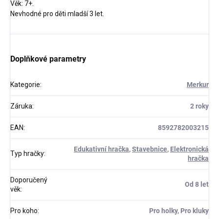
Věk: 7+.
Nevhodné pro děti mladší 3 let.
Doplňkové parametry
Kategorie
:
Merkur
Záruka
:
2 roky
EAN
:
8592782003215
Edukativní hračka
,
Stavebnice
,
Elektronická
Typ hračky
:
hračka
Doporučený
Od 8 let
věk
:
Pro koho
:
Pro holky, Pro kluky