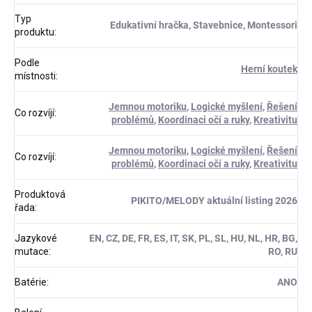
Typ
Edukativní hračka, Stavebnice, Montessori
produktu
:
Podle
Herní koutek
místnosti
:
Jemnou motoriku
,
Logické myšlení
,
Řešení
Co rozvíjí
:
problémů
,
Koordinaci očí a ruky
,
Kreativitu
Jemnou motoriku
,
Logické myšlení
,
Řešení
Co rozvíjí
:
problémů
,
Koordinaci očí a ruky
,
Kreativitu
Produktová
PIKITO/MELODY aktuální listing 2026
řada
:
Jazykové
EN, CZ, DE, FR, ES, IT, SK, PL, SL, HU, NL, HR, BG,
mutace
:
RO, RU
Batérie
:
ANO