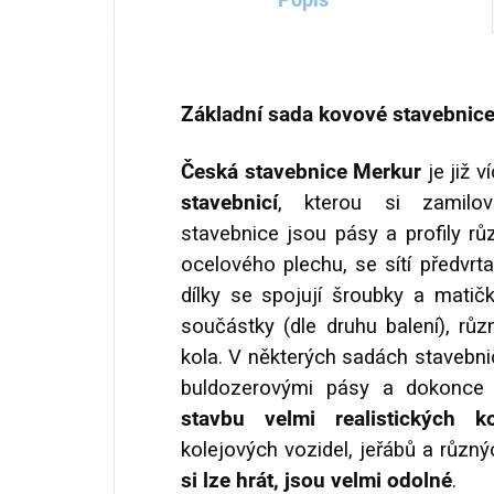
Základní sada kovové stavebnice 
Česká stavebnice Merkur
je již v
stavebnicí
, kterou si zamilov
stavebnice jsou pásy a profily r
ocelového plechu, se sítí předvrt
dílky se spojují šroubky a matič
součástky (dle druhu balení), rů
kola. V některých sadách stavebni
buldozerovými pásy a dokonce 
stavbu velmi realistických ko
kolejových vozidel, jeřábů a různ
si lze hrát, jsou velmi odolné
.