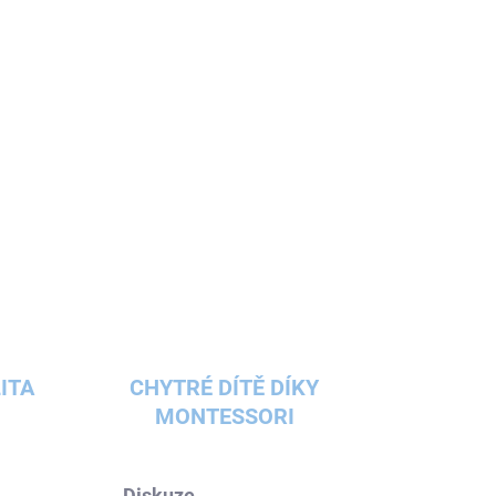
ílů pro stavbu různých modelů. Hrou s
děti zapojí logické uvažování a zvyšují
ITA
CHYTRÉ DÍTĚ DÍKY
MONTESSORI
Diskuze