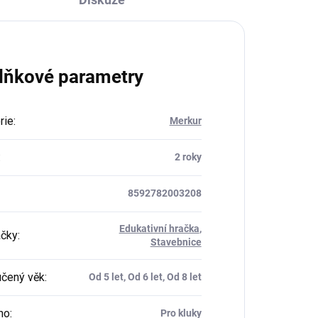
lňkové parametry
rie
:
Merkur
:
2 roky
8592782003208
Edukativní hračka
,
ačky
:
Stavebnice
čený věk
:
Od 5 let, Od 6 let, Od 8 let
ho
:
Pro kluky