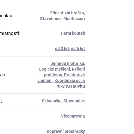
Edukativní hračka,
oduktu
:
Stavebnice, Montessori
místnosti
:
Herní koutek
od 3 let
,
od 6 let
Jemnou motoriku
,
Logické myšlení
,
Řešení
íjí
:
problémů
,
Prostorové
vnímání
,
Koordinaci očí a
ruky
,
Kreativitu
t
:
Skládačka
,
Stavebnice
Vícebarevná
Dopravní prostředky