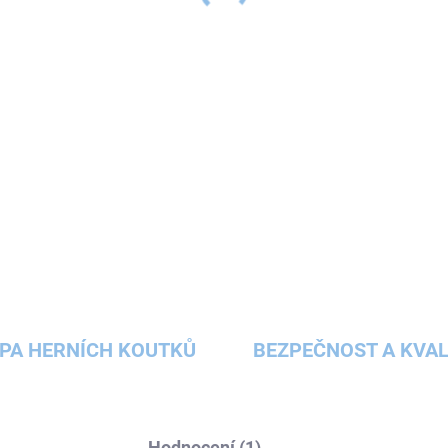
množství základních d
konstrukční
stavebnicí
svoji trpělivost.
DETAILNÍ INFORMACE
ZEPTAT SE
HLÍDAT
PA HERNÍCH KOUTKŮ
BEZPEČNOST A KVAL
Hodnocení (1)