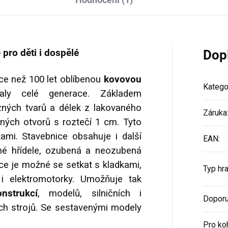
pro děti i dospělé
Dop
íce než 100 let oblíbenou
kovovou
Katego
aly celé generace. Základem
ůzných tvarů a délek z lakovaného
Záruka
aných otvorů s roztečí 1 cm. Tyto
kami. Stavebnice obsahuje i další
EAN
:
zné hřídele, ozubená a neozubená
ce je možné se setkat s kladkami,
Typ hr
i elektromotorky. Umožňuje tak
nstrukcí
, modelů, silničních i
Doporu
ých strojů. Se sestavenými modely
Pro ko