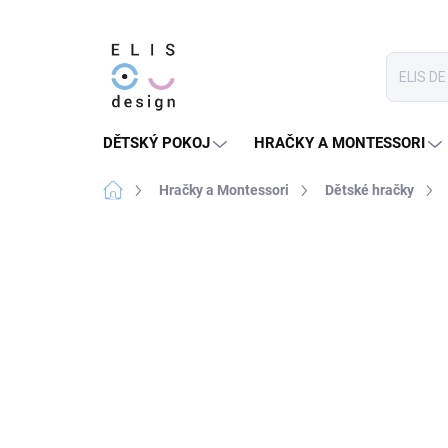
Přejít
na
obsah
DĚTSKÝ POKOJ
HRAČKY A MONTESSORI
Domů
Hračky a Montessori
Dětské hračky
1 hodnocení
Podrobnosti hodnocení