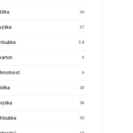
šířka
:
36
 výška
:
27
 hloubka
:
5.8
karton
:
5
 hmotnost
:
6
šířka
:
38
 výška
:
38
 hloubka
:
30