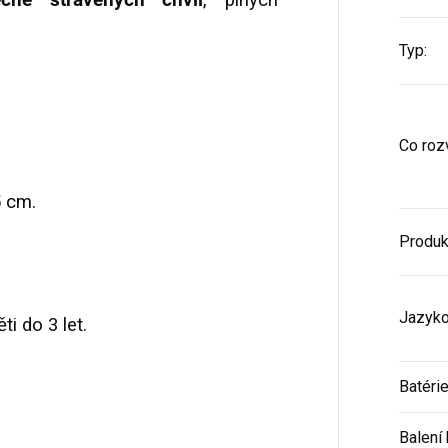
ečně strávených chvil
, plných
Typ
:
Co rozv
5 cm.
Produk
Jazyko
i do 3 let.
Batéri
Balení