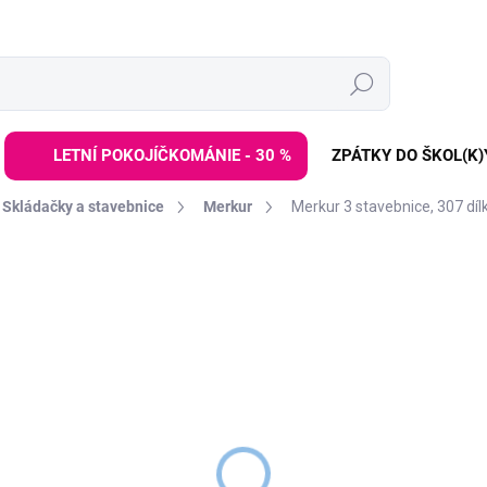
Hledat
LETNÍ POKOJÍČKOMÁNIE - 30 %
ZPÁTKY DO ŠKOL(K)
Skládačky a stavebnice
Merkur
Merkur 3 stavebnice, 307 díl
ZNAČKA:
MERKUR - STAVEBNICE
859 Kč
Měrná
DODÁNÍ DO 2 TÝDNŮ
cena:
−
+
Jednovrstvá
klasická