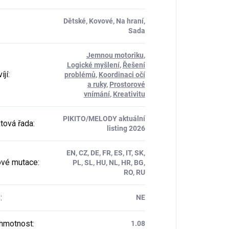
Dětské, Kovové, Na hraní,
Sada
Jemnou motoriku
,
Logické myšlení
,
Řešení
íjí
:
problémů
,
Koordinaci očí
a ruky
,
Prostorové
vnímání
,
Kreativitu
PIKITO/MELODY aktuální
tová řada
:
listing 2026
EN, CZ, DE, FR, ES, IT, SK,
vé mutace
:
PL, SL, HU, NL, HR, BG,
RO, RU
e
:
NE
 hmotnost
:
1.08