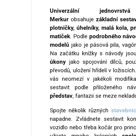
Univerzální jednovrst
Merkur
obsahuje
základní sestav
plotničky, úhelníky, malá kola, 
matiček
. Podle
podrobného náv
modelů
jako je pásová pila, vagón
Na začátku knížky s návody js
úkony
jako spojování dílců, použ
převodů, uložení hřídelí v ložiscích
vás neomezí v jakékoli modifik
sestavit podle přiloženého n
představ
, fantazii se meze neklad
Spojte několik různých
stavebni
napadne. Zvládnete sestavit kon
vozidlo nebo třeba kočár pro prin