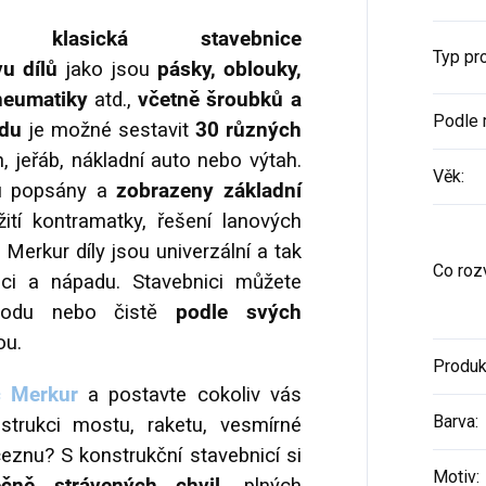
vá klasická stavebnice
Typ pr
u dílů
jako jsou
pásky, oblouky,
pneumatiky
atd.,
včetně šroubků a
Podle 
odu
je možné sestavit
30 různých
, jeřáb, nákladní auto nebo výtah.
Věk
:
ou popsány a
zobrazeny základní
ití kontramatky, řešení lanových
. Merkur díly jsou univerzální a tak
Co rozv
aci a nápadu. Stavebnici můžete
ávodu nebo čistě
podle svých
ou.
Produk
c Merkur
a postavte cokoliv vás
Barva
:
strukci mostu, raketu, vesmírné
ceznu? S konstrukční stavebnicí si
Motiv
: