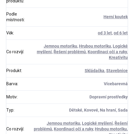
produktu
:
Podle
Herní koutek
místnosti
:
Věk
:
od 3 let
,
od 6 let
Jemnou motoriku
,
Hrubou motoriku
,
Logické
Co rozvíjí
:
myšlení
,
Řešení problémů
,
Koordinaci očí a ruky
,
Kreativitu
Produkt
:
Skládačka
,
Stavebnice
Barva
:
Vícebarevná
Motiv
:
Dopravní prostředky
Typ
:
Dětské, Kovové, Na hraní, Sada
Jemnou motoriku
,
Logické myšlení
,
Řešení
Co rozvíjí
:
problémů
,
Koordinaci očí a ruky
,
Hrubou motoriku
,