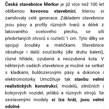
Česká stavebnice Merkur
je již více než 100 let
oblíbenou
kovovou stavebnicí
, kterou si
zamilovaly celé generace. Základem stavebnice
jsou pásy a profily různých tvarů a délek z
lakovaného ocelového plechu, se sítí
předvrtaných otvorů s roztečí 1 cm. Tyto dílky se
spojují šroubky a matičkami. Stavebnice
obsahuje i další součástky (dle druhu balení),
různé hřídele, ozubená a neozubená kola. V
některých sadách stavebnice je možné se setkat
s kladkami, buldozerovými pásy a dokonce i
elektromotorky. Umožňuje tak
stavbu velmi
realistických konstrukcí
, modelů, silničních i
kolejových vozidel, jeřábů a různých strojů. Se
sestavenými modely
si lze hrát, jsou velmi
odolné
.