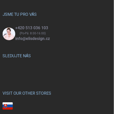
a
t
í
JSME TU PRO VÁS
+420 513 036 103
(Po-Pá: 8:00-16:00)
info@elisdesign.cz
SLEDUJTE NÁS
VISIT OUR OTHER STORES