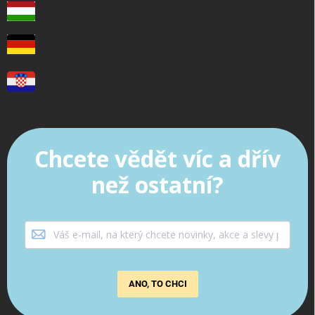
Chcete vědět víc a dřív
než ostatní?
ANO, TO CHCI