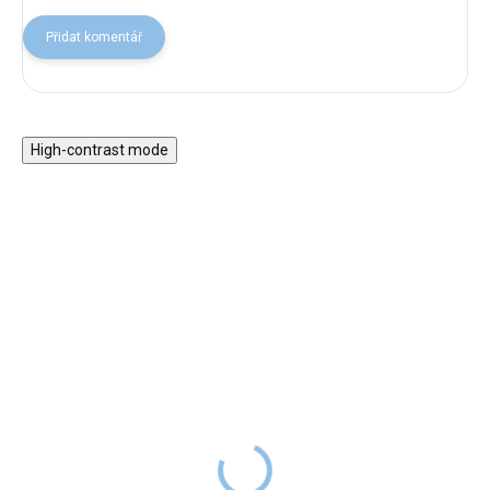
Přidat komentář
High-contrast mode
Zvonečky DingdangBú -
Dětská kapesní
stlačovací
promítačka Kidyslide -
červená