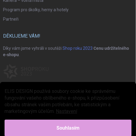
Kariéra – volná místa
Program pro školky, herny a hotely
Partneři
DĚKUJEME VÁM!
Díky vám jsme vyhráli v soutěži
Shop roku 2023
Cenu udržitelného
e-shopu
.
ELIS DESIGN používá soubory cookie ke správnému
fungování vašeho oblíbeného e-shopu, k přizpůsobení
obsahu stránek vašim potřebám, ke statistickým a
marketingovým účelům.
Nastavení
Copyright 2026
ELIS DESIGN
. Všechna práva vyhrazena.
Upravit nastavení
cookies
Souhlasím
Vytvořil Shoptet Premium