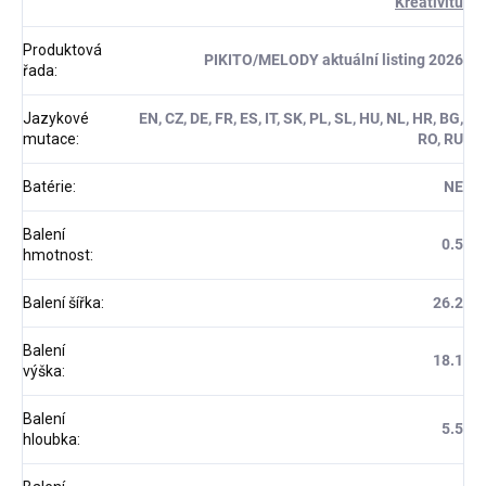
Kreativitu
Produktová
PIKITO/MELODY aktuální listing 2026
řada
:
Jazykové
EN, CZ, DE, FR, ES, IT, SK, PL, SL, HU, NL, HR, BG,
mutace
:
RO, RU
Batérie
:
NE
Balení
0.5
hmotnost
:
Balení šířka
:
26.2
Balení
18.1
výška
:
Balení
5.5
hloubka
: