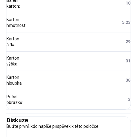
Balení
10
karton
:
Karton
5.23
hmotnost
:
Karton
29
šířka
:
Karton
31
výška
:
Karton
38
hloubka
:
Počet
3
obrazků
:
Diskuze
Buďte první, kdo napíše příspěvek k této položce.