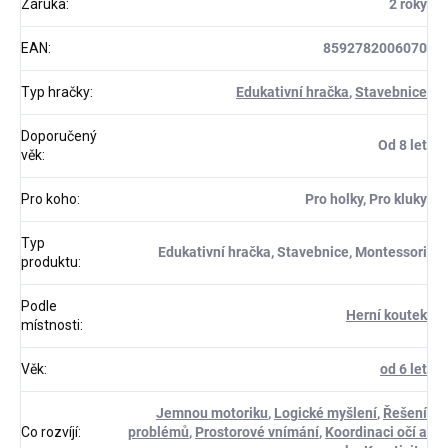
Záruka
:
2 roky
EAN
:
8592782006070
Typ hračky
:
Edukativní hračka
,
Stavebnice
Doporučený
Od 8 let
věk
:
Pro koho
:
Pro holky, Pro kluky
Typ
Edukativní hračka, Stavebnice, Montessori
produktu
:
Podle
Herní koutek
místnosti
:
Věk
:
od 6 let
Jemnou motoriku
,
Logické myšlení
,
Řešení
Co rozvíjí
:
problémů
,
Prostorové vnímání
,
Koordinaci očí a