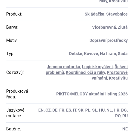
ruky
,
Kreativitu
Produkt
:
Skládačka
,
Stavebnice
Barva
:
Vícebarevná, Žlutá
Motiv
:
Dopravní prostředky
Typ
:
Dětské, Kovové, Na hraní, Sada
Jemnou motoriku
,
Logické myšlení
,
Řešení
Co rozvíjí
:
problémů
,
Koordinaci očí a ruky
,
Prostorové
vnímání
,
Kreativitu
Produktová
PIKITO/MELODY aktuální listing 2026
řada
:
Jazykové
EN, CZ, DE, FR, ES, IT, SK, PL, SL, HU, NL, HR, BG,
mutace
:
RO, RU
Batérie
:
NE