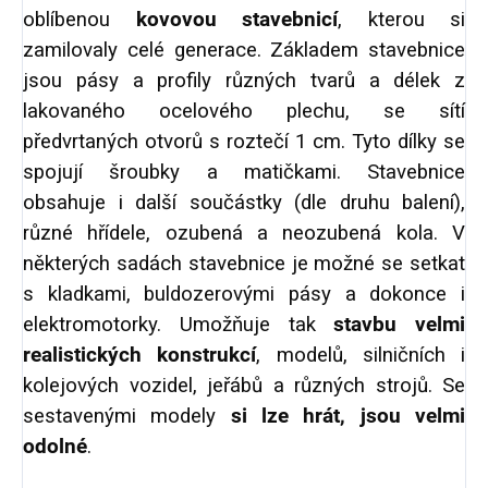
oblíbenou
kovovou stavebnicí
, kterou si
zamilovaly celé generace. Základem stavebnice
jsou pásy a profily různých tvarů a délek z
lakovaného ocelového plechu, se sítí
předvrtaných otvorů s roztečí 1 cm. Tyto dílky se
spojují šroubky a matičkami. Stavebnice
obsahuje i další součástky (dle druhu balení),
různé hřídele, ozubená a neozubená kola. V
některých sadách stavebnice je možné se setkat
s kladkami, buldozerovými pásy a dokonce i
elektromotorky. Umožňuje tak
stavbu velmi
realistických konstrukcí
, modelů, silničních i
kolejových vozidel, jeřábů a různých strojů. Se
sestavenými modely
si lze hrát, jsou velmi
odolné
.