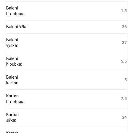
Balení
1.5
hmotnost
:
Balení šířka
:
36
Balení
27
výška
:
Balení
5.5
hloubka
:
Balení
5
karton
:
Karton
7.5
hmotnost
:
Karton
34
šířka
: