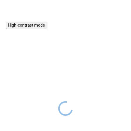
obrázků zamilují a rádi si ho
přibalí na dovolenou nebo
prázdniny.
High-contrast mode
Merkur - Kombajn, 731
Merkur - Buldozer, 504
dílků
dílků
DODÁNÍ DO
DODÁNÍ DO
1 629 Kč
1 259 Kč
2 TÝDNŮ
2 TÝDNŮ
Kovová stavebnice Merkur je
Z této sady kovové stavebnice