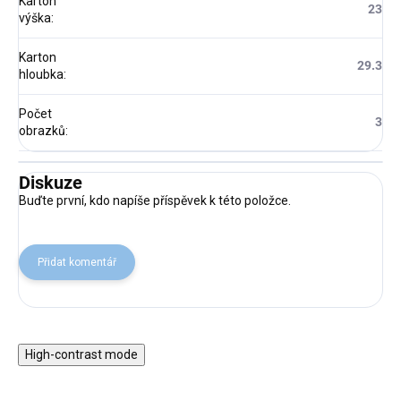
Karton
23
výška
:
Karton
29.3
hloubka
:
Počet
3
obrazků
:
Diskuze
Buďte první, kdo napíše příspěvek k této položce.
Přidat komentář
High-contrast mode