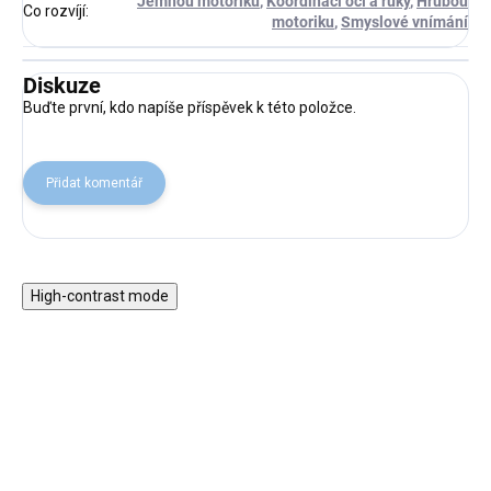
Jemnou motoriku
,
Koordinaci očí a ruky
,
Hrubou
Co rozvíjí
:
motoriku
,
Smyslové vnímání
Diskuze
Buďte první, kdo napíše příspěvek k této položce.
Přidat komentář
High-contrast mode