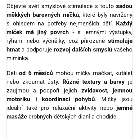
Objevte svět smyslové stimulace s touto
sadou
měkkých barevných míčků
, které byly navrženy
s ohledem na potřeby nejmenších dětí.
Každý
míček má
jiný povrch
- s jemnými výstupky,
rýhami nebo výčnělky, což přirozeně
stimuluje
hmat
a podporuje
rozvoj dalších smyslů
vašeho
miminka.
Děti
od 6 měsíců
mohou míčky mačkat, kutálet
nebo zkoumat ústy.
Různé textury a barvy
je
zaujmou a podpoří jejich
zvídavost, jemnou
motoriku i koordinaci
pohybů
. Míčky jsou
ideální také pro relaxační aktivity nebo
jemné
masáže
drobných dětských dlaní a chodidel.