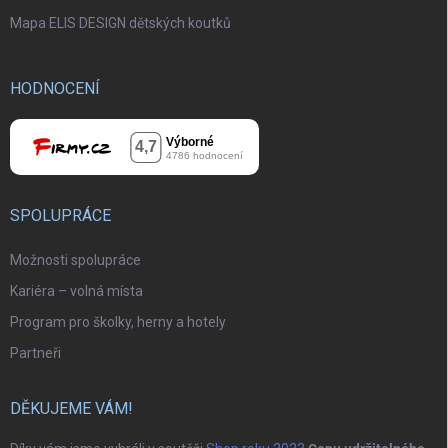
Mapa ELIS DESIGN dětských koutků
HODNOCENÍ
SPOLUPRÁCE
Možnosti spolupráce
Kariéra – volná místa
Program pro školky, herny a hotely
Partneři
DĚKUJEME VÁM!