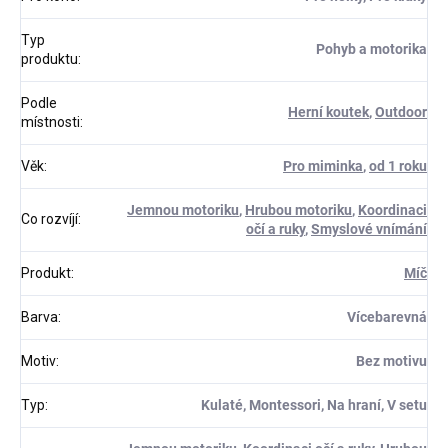
Typ
Pohyb a motorika
produktu
:
Podle
Herní koutek
,
Outdoor
místnosti
:
Věk
:
Pro miminka
,
od 1 roku
Jemnou motoriku
,
Hrubou motoriku
,
Koordinaci
Co rozvíjí
:
očí a ruky
,
Smyslové vnímání
Produkt
:
Míč
Barva
:
Vícebarevná
Motiv
:
Bez motivu
Typ
:
Kulaté, Montessori, Na hraní, V setu