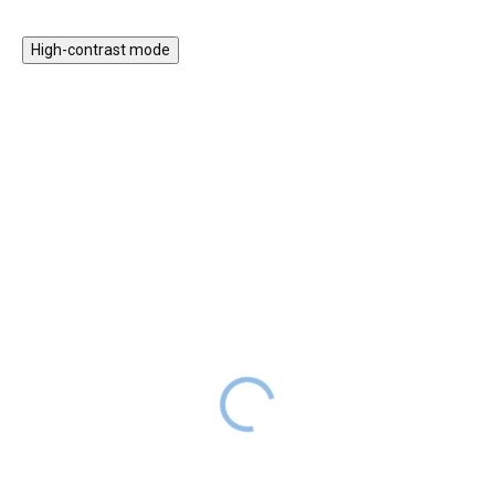
High-contrast mode
DOPORUČENO
Dětský suchý BAZÉNEK
MONTESSORI
CENTREM
90x40 s míčky 200 ks,
★★★★
šedý
PREMIUM
1 399 Kč
SKLADEM
Knížka s aktivitami "Kde
je Joye"
MEGA AKCE suchý bazének
včetně 200 ks míčků s certifikací
299 Kč
SKLADEM