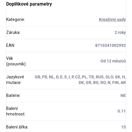
Doplňkové parametry
Kategorie
:
Kreativní sady
Záruka
:
2 roky
EAN
:
8710341002992
Věk
Od 12 měsíců
(posuvník)
:
Jazykové
GB, FR, NL, D, E, S, I, P, CZ, PL, TR, RUS, SLO, SK, H,
mutace
:
DK, GR, BG, RO, N, FIN, AR
Batérie
:
NE
Balení
0.11
hmotnost
:
Balení šířka
:
15