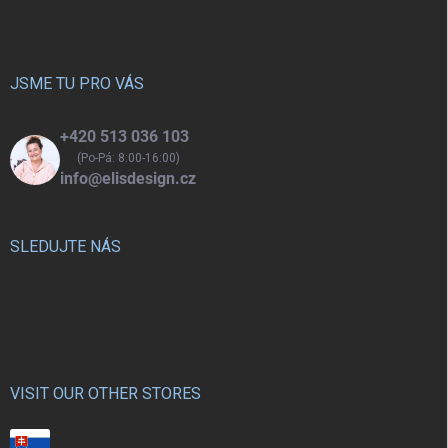
p
a
t
í
JSME TU PRO VÁS
+420 513 036 103
(Po-Pá: 8:00-16:00)
info@elisdesign.cz
SLEDUJTE NÁS
VISIT OUR OTHER STORES