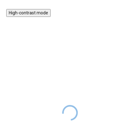
High-contrast mode
★★★★
★★★★
PREMIUM
PREMIUM
Nálepka na zeď - Lesní
Nálepka na zeď - metr
království - veselá
Srnečka
zvířátka
SKLADEM
699 Kč
DO 2-6
SKLADEM
TÝDNŮ
799 Kč
DO 2-6
TÝDNŮ
Ani měření vašeho dítěte nemusí