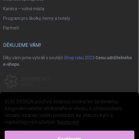
Kariéra – volná místa
Program pro školky, herny a hotely
Partneři
DĚKUJEME VÁM!
Díky vám jsme vyhráli v soutěži
Shop roku 2023
Cenu udržitelného
e-shopu
.
ELIS DESIGN používá soubory cookie ke správnému
fungování vašeho oblíbeného e-shopu, k přizpůsobení
obsahu stránek vašim potřebám, ke statistickým a
marketingovým účelům.
Nastavení
Copyright 2026
ELIS DESIGN
. Všechna práva vyhrazena.
Upravit nastavení
cookies