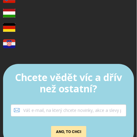
Chcete vědět víc a dřív
než ostatní?
ANO, TO CHCI