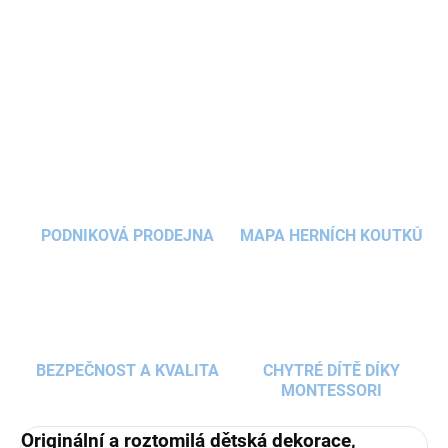
pokojíčků
.
Nálepka
je vyráběna
ve čtyřech
rozměrech
, díky tomu se stane
DETAILNÍ INFORMACE
nepřehlédnutelnou ozdobou
pokoje a můžete ji
hravě kombinovat
s dalšími
dekoracemi
nebo
ZEPTAT SE
HLÍDAT
nálepkami do dětských pokojů.
PODNIKOVÁ PRODEJNA
MAPA HERNÍCH KOUTKŮ
BEZPEČNOST A KVALITA
CHYTRÉ DÍTĚ DÍKY
MONTESSORI
Originální a roztomilá dětská dekorace,