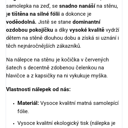
samolepka na zeď, se
snadno nanáší
na stěnu,
j
e tištěna na silné fólii
a dokonce je
voděodolná.
Jistě se stane
dominantní
ozdobou pokojíčku
a díky
vysoké kvalitě
vydrží
dětem na stěně dlouhou dobu a získá si uznání i
těch nejnáročnějších zákazníků.
Na nálepce na stěnu je
kočička v červených
šatech
s decentně zdobenou čelenkou na
hlavičce a z kapsičky na ni vykukuje myška.
Vlastnosti nálepek od nás:
Materiál:
Vysoce kvalitní matná samolepící
fólie.
Vysoce kvalitní ekologický tisk (nálepka je