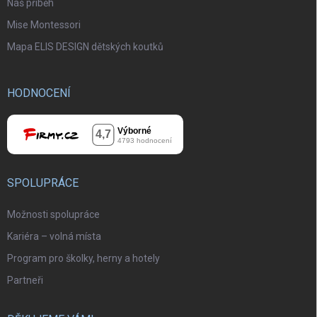
Náš příběh
Mise Montessori
Mapa ELIS DESIGN dětských koutků
HODNOCENÍ
SPOLUPRÁCE
Možnosti spolupráce
Kariéra – volná místa
Program pro školky, herny a hotely
Partneři