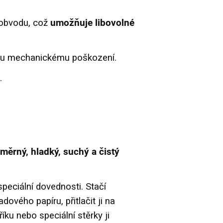
 obvodu, což
umožňuje libovolné
mu mechanickému poškození.
.
měrný, hladký, suchý a čistý
peciální dovednosti. Stačí
ového papíru, přitlačit ji na
ku nebo speciální stěrky ji