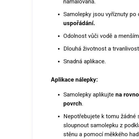
namalovaná.
Samolepky jsou vyříznuty po
uspořádání.
Odolnost vůči vodě a menší
Dlouhá životnost a trvanlivost
Snadná aplikace.
Aplikace nálepky:
Samolepky aplikujte
na rovno
povrch
.
Nepotřebujete k tomu žádné s
sloupnout samolepku z podklad
stěnu a pomocí měkkého hadří