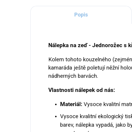
Popis
Nálepka na zeď - Jednorožec s kř
Kolem tohoto kouzelného (zejmén
kamaráda ještě poletují něžní holo
nádherných barvách.
Vlastnosti nálepek od nás:
Materiál:
Vysoce kvalitní matn
Vysoce kvalitní ekologický tis
barev, nálepka vypadá, jako b