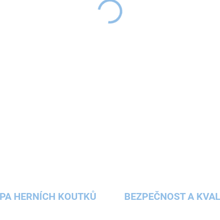
Jedinečná
samolepka
do dět
udělá z prostředí, kterému m
Využijte kouzlo
velkých samo
DETAILNÍ INFORMACE
ZEPTAT SE
HLÍDAT
PA HERNÍCH KOUTKŮ
BEZPEČNOST A KVAL