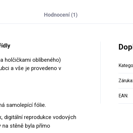
Hodnocení (1)
ídly
Dop
a holčičkami oblíbeného)
Katego
ubci a vše je provedeno v
Záruka
EAN
:
á samolepící fólie.
k, digitální reprodukce vodových
y na stěně byla přímo