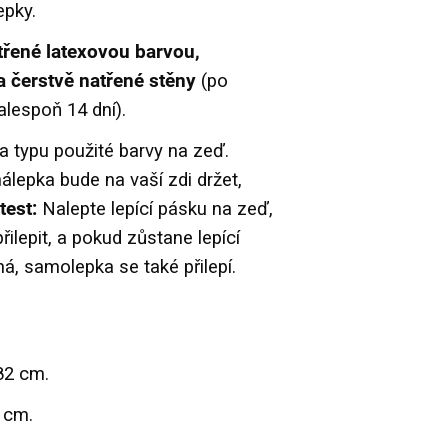
epky.
třené latexovou barvou,
 čerstvě natřené stěny
(po
alespoň 14 dní).
a typu použité barvy na zeď.
nálepka bude na vaší zdi držet,
test:
Nalepte lepící pásku na zeď,
ilepit, a pokud zůstane lepící
á, samolepka se také přilepí.
82 cm.
 cm.