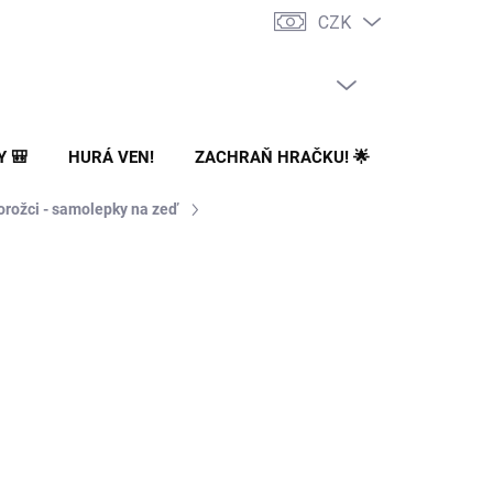
CZK
PRÁZDNÝ KOŠÍK
NÁKUPNÍ
KOŠÍK
Y 🎒
HURÁ VEN!
ZACHRAŇ HRAČKU! 🌟
🌳 NA ZA
rožci - samolepky na zeď
Přidat do košíku