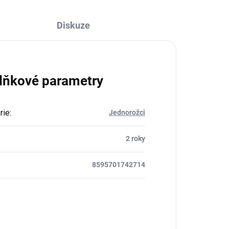
Diskuze
lňkové parametry
rie
:
Jednorožci
:
2 roky
8595701742714