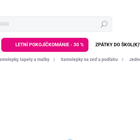
Hledat
LETNÍ POKOJÍČKOMÁNIE - 30 %
ZPÁTKY DO ŠKOL(K)
amolepky, tapety a malby
Samolepky na zeď a podlahu
Jedno
ZNAČKA:
DEKORACJAN
1 399 Kč
Měrná
SKLADEM DO 2-6 TÝDNŮ
cena:
−
+