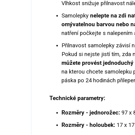
Vlhkost snižuje přilnavost nál
Samolepky
nelepte na zdi na
omývatelnou barvou nebo na
natření počkejte s nalepením 
Přilnavost samolepky závisí n
Pokud si nejste jistí tím, zda 
můžete provést jednoduchý 
na kterou chcete samolepku př
páska po 24 hodinách přilepen
Technické parametry:
Rozměry - jednorožec:
97 x 
Rozměry - holoubek:
17 x 17