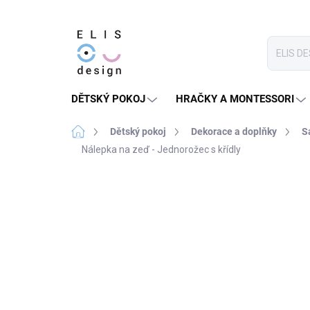
Přejít
na
obsah
DĚTSKÝ POKOJ
HRAČKY A MONTESSORI
Domů
Dětský pokoj
Dekorace a doplňky
S
Nálepka na zeď - Jednorožec s křídly
1 hodnocení
Podrobnosti hodnocení
★★★★ PREMIUM