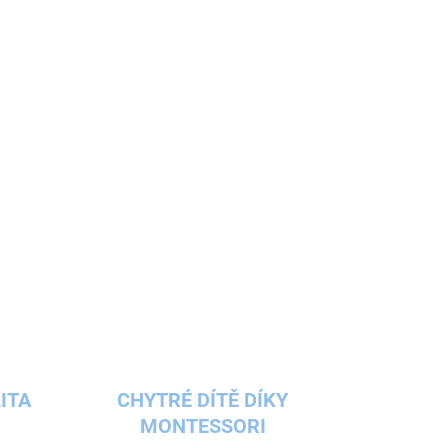
ského pokoje s vyobrazením bájného jednorožce
ožná stále něco chybělo,
pohádkové
místo.
lepících dekorací
i vy a nebudete zklamaní.
ITA
CHYTRÉ DÍTĚ DÍKY
MONTESSORI