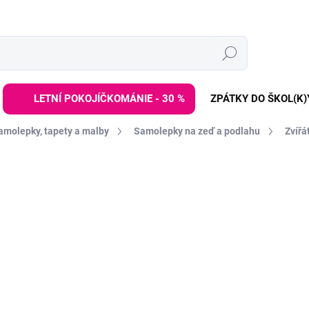
Hledat
LETNÍ POKOJÍČKOMÁNIE - 30 %
ZPÁTKY DO ŠKOL(K)
amolepky, tapety a malby
Samolepky na zeď a podlahu
Zvířá
ZNAČKA:
PASTELOWE LOVE
DE:LETO30:30:%
1 099 Kč
Měrná
SKLADEM DO 2-6 TÝDNŮ
cena:
−
+