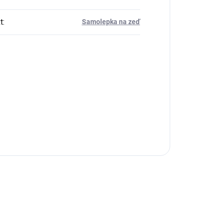
t
:
Samolepka na zeď