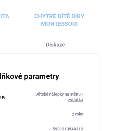
ITA
CHYTRÉ DÍTĚ DÍKY
MONTESSORI
Diskuze
lňkové parametry
Dětské nálepky na stěnu -
rie
:
zvířátka
:
2 roky
5901213540312