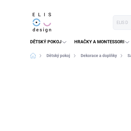
Přejít
na
obsah
DĚTSKÝ POKOJ
HRAČKY A MONTESSORI
Domů
Dětský pokoj
Dekorace a doplňky
S
1 hodnocení
Podrobnosti hodnocení
★★★★ PREMIUM
SLEVA 30 % S KÓDEM:
SALECO
LETO30