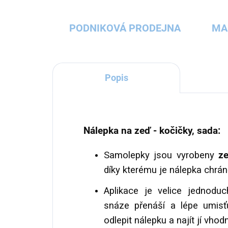
PODNIKOVÁ PRODEJNA
MA
Popis
Nálepka na zeď - kočičky, sada:
Samolepky jsou vyrobeny
ze
díky kterému je nálepka chrá
Aplikace je velice jednoduc
snáze přenáší a lépe umisťu
odlepit nálepku a najít jí vho