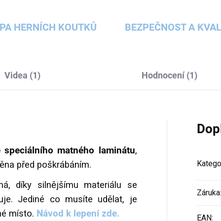
PA HERNÍCH KOUTKŮ
BEZPEČNOST A KVAL
Videa (1)
Hodnocení (1)
Dop
 speciálního matného laminátu
,
Katego
něna před poškrábáním.
há, díky silnějšímu materiálu se
Záruka
je. Jediné co musíte udělat, je
dné místo.
Návod k lepení zde.
EAN
: