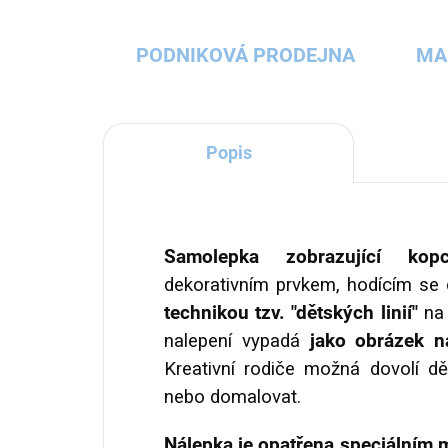
PODNIKOVÁ PRODEJNA
MA
Popis
Samolepka zobrazující kopc
dekorativním prvkem, hodícím se
technikou tzv. "dětských linií"
na 
nalepení vypadá
jako obrázek n
Kreativní rodiče možná dovolí dět
nebo domalovat.
Nálepka je opatřena speciálním