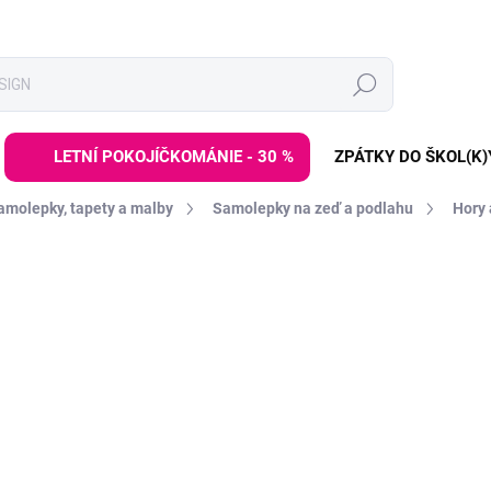
Hledat
LETNÍ POKOJÍČKOMÁNIE - 30 %
ZPÁTKY DO ŠKOL(K)
amolepky, tapety a malby
Samolepky na zeď a podlahu
Hory 
ZNAČKA:
PASTELOWE LOVE
DE:LETO30:30:%
od
1 999 Kč
Měrná
ZVOLTE VARIANTU
cena:
VELIKOST