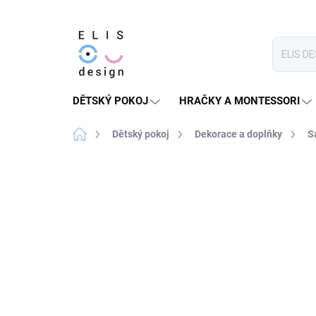
Přejít
na
obsah
DĚTSKÝ POKOJ
HRAČKY A MONTESSORI
Domů
Dětský pokoj
Dekorace a doplňky
S
6 hodnocení
Podrobnosti hodnocení
★★★★ PREMIUM
SLEVA 30 % S KÓDEM:
SALECO
LETO30