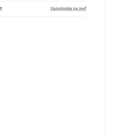
t
:
Samolepka na zeď