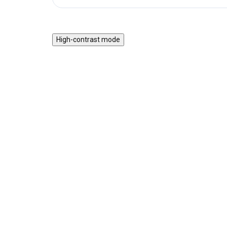
High-contrast mode
Dětské povlečení Auta a
Dě
hory
19