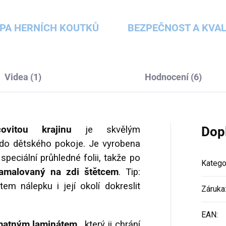
PA HERNÍCH KOUTKŮ
BEZPEČNOST A KVAL
Videa (1)
Hodnocení (6)
ovitou krajinu
je skvělým
Dop
 do dětského pokoje. Je vyrobena
speciální průhledné folii, takže po
Katego
amalovaný na zdi štětcem
. Tip:
em nálepku i její okolí dokreslit
Záruka
EAN
:
 matným laminátem,
který ji chrání