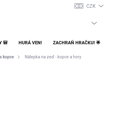
CZK
PRÁZDNÝ KOŠÍK
NÁKUPNÍ
KOŠÍK
Y 🎒
HURÁ VEN!
ZACHRAŇ HRAČKU! 🌟
🌳 NA ZA
a kopce
Nálepka na zeď - kopce a hory