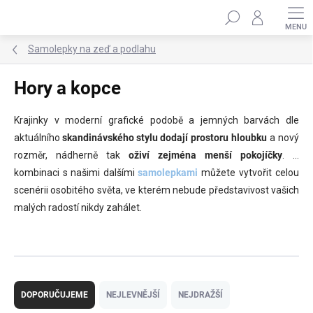
Přejít
Hledat
na
obsah
Samolepky na zeď a podlahu
Hory a kopce
Krajinky v moderní grafické podobě a jemných barvách dle
aktuálního
skandinávského stylu
dodají prostoru hloubku
a nový
rozměr, nádherně tak
oživí zejména menší pokojíčky
. V
kombinaci s našimi dalšími
samolepkami
můžete vytvořit celou
scenérii osobitého světa, ve kterém nebude představivost vašich
malých radostí nikdy zahálet.
Ř
a
DOPORUČUJEME
NEJLEVNĚJŠÍ
NEJDRAŽŠÍ
z