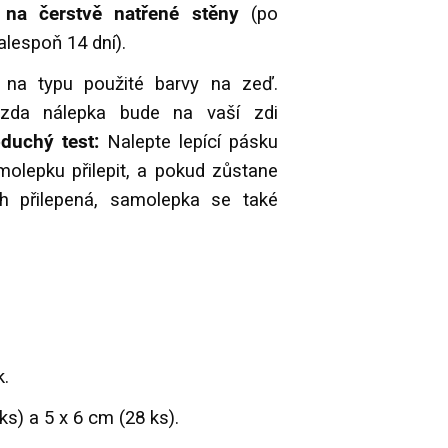
na čerstvě natřené stěny
(po
alespoň 14 dní).
í na typu použité barvy na zeď.
, zda nálepka bude na vaší zdi
duchý test:
Nalepte lepící pásku
olepku přilepit, a pokud zůstane
h přilepená, samolepka se také
k.
 ks) a 5 x 6 cm (28 ks).