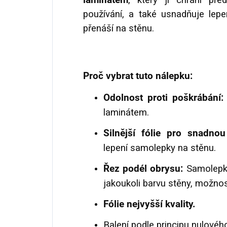
laminátem
, který ji chrání př
používání, a také usnadňuje lepen
přenáší na stěnu.
Proč vybrat tuto nálepku:
Odolnost proti poškrábání
laminátem.
Silnější fólie pro snadnou
lepení samolepky na stěnu.
Řez podél obrysu:
Samolepk
jakoukoli barvu stěny, možnos
Fólie nejvyšší kvality.
Balení podle principu nulovéh