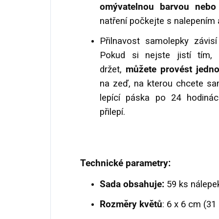
omývatelnou barvou nebo 
natření počkejte s nalepením 
Přilnavost samolepky závis
Pokud si nejste jistí tím
držet,
můžete provést jedno
na zeď, na kterou chcete sam
lepící páska po 24 hodinác
přilepí.
Technické parametry:
Sada obsahuje:
59 ks nálepe
Rozměry květů
: 6 x 6 cm (31