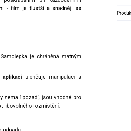
ed poškrábáním při každodenním
í - film je tlustší a snadněji se
Produk
:
Samolepka je chráněná matným
 aplikaci
ulehčuje manipulaci a
y
nemají pozadí, jsou vhodné pro
t libovolného rozmístění.
o odpadu.