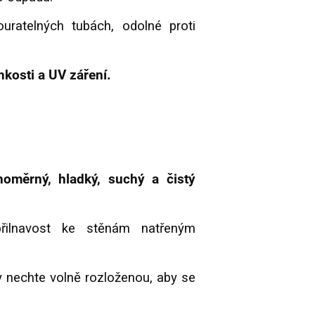
uratelných tubách, odolné proti
hkosti a UV záření.
noměrný, hladký, suchý a čistý
přilnavost ke stěnám natřeným
 nechte volně rozloženou, aby se