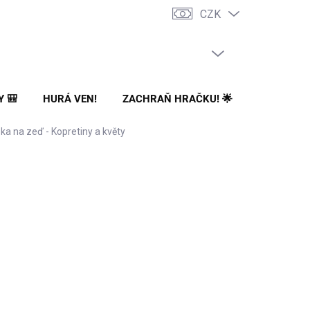
CZK
PRÁZDNÝ KOŠÍK
NÁKUPNÍ
KOŠÍK
Y 🎒
HURÁ VEN!
ZACHRAŇ HRAČKU! 🌟
🌳 NA ZA
ka na zeď - Kopretiny a květy