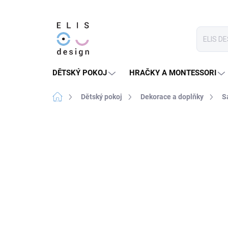
Přejít
na
obsah
DĚTSKÝ POKOJ
HRAČKY A MONTESSORI
Domů
Dětský pokoj
Dekorace a doplňky
S
1 hodnocení
Podrobnosti hodnocení
★★★★ PREMIUM
SLEVA 30 % S KÓDEM:
SALECO
LETO30