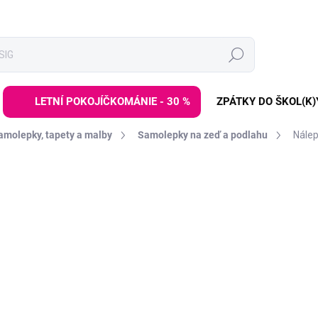
Hledat
LETNÍ POKOJÍČKOMÁNIE - 30 %
ZPÁTKY DO ŠKOL(K)
amolepky, tapety a malby
Samolepky na zeď a podlahu
Nálep
ZNAČKA:
PASTELOWE LOVE
DE:LETO30:30:%
999 Kč
Měrná
ZVOLTE VARIANTU
cena:
VARIANTA