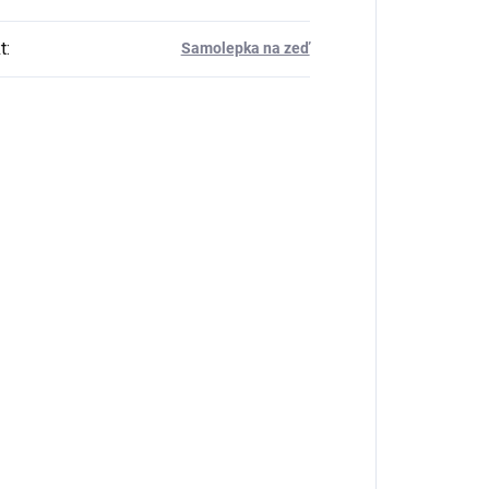
t
:
Samolepka na zeď