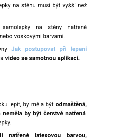
álepky na stěnu musí být vyšší než
t samolepky na stěny natřené
i nebo voskovými barvami.
kyny
Jak postupovat při lepení
na
video se samotnou aplikací.
pku lepit, by měla být
odmaštěná,
 neměla by být čerstvě natřená
.
epky.
i natřené latexovou barvou,