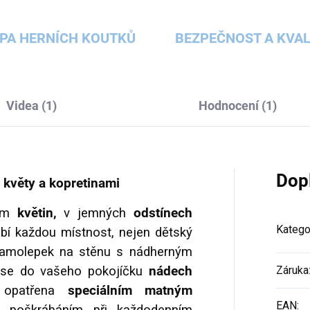
PA HERNÍCH KOUTKŮ
BEZPEČNOST A KVAL
Videa (1)
Hodnocení (1)
Dop
květy a kopretinami
em
květin,
v jemných
odstínech
Katego
bí každou místnost, nejen dětský
 samolepek na stěnu s nádherným
ese do vašeho pokojíčku
nádech
Záruka
 opatřena
speciálním matným
EAN
: