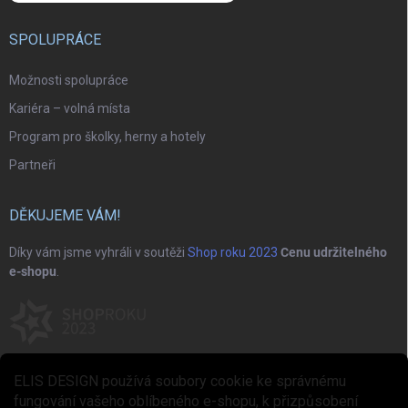
SPOLUPRÁCE
Možnosti spolupráce
Kariéra – volná místa
Program pro školky, herny a hotely
Partneři
DĚKUJEME VÁM!
Díky vám jsme vyhráli v soutěži
Shop roku 2023
Cenu udržitelného
e-shopu
.
ELIS DESIGN používá soubory cookie ke správnému
fungování vašeho oblíbeného e-shopu, k přizpůsobení