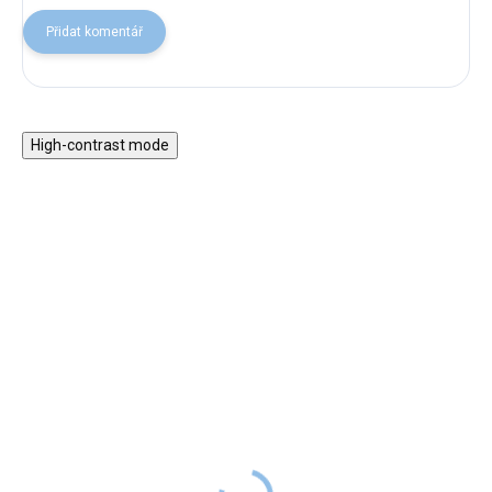
Přidat komentář
High-contrast mode
★★★★
★★★★
PREMIUM
PREMIUM
Nálepka na zeď - Lesní
Nálepka na zeď - metr