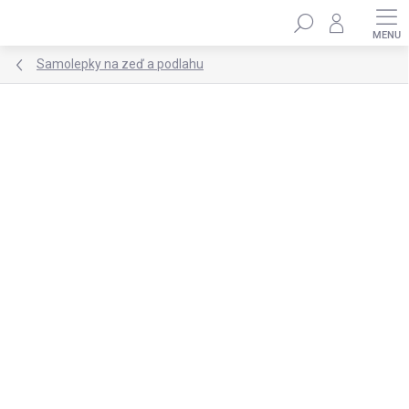
Přejít
Hledat
na
obsah
Samolepky na zeď a podlahu
Podrobnosti hodnocení
2 hodnocení
ZNAČKA:
DEKORACJAN
★★★★ PREMIUM