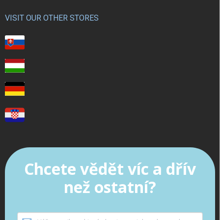
VISIT OUR OTHER STORES
Chcete vědět víc a dřív
než ostatní?