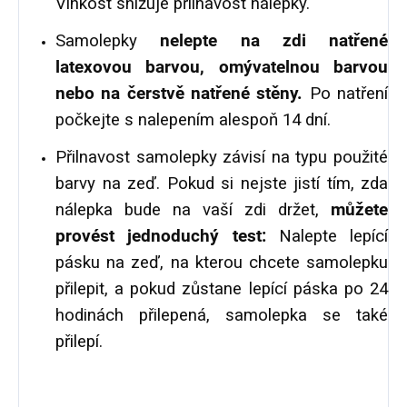
Vlhkost snižuje přilnavost nálepky.
Samolepky
nelepte na zdi natřené
latexovou barvou, omývatelnou barvou
nebo na čerstvě natřené stěny.
Po natření
počkejte s nalepením alespoň 14 dní.
Přilnavost samolepky závisí na typu použité
barvy na zeď. Pokud si nejste jistí tím, zda
nálepka bude na vaší zdi držet,
můžete
provést jednoduchý test:
Nalepte lepící
pásku na zeď, na kterou chcete samolepku
přilepit, a pokud zůstane lepící páska po 24
hodinách přilepená, samolepka se také
přilepí.