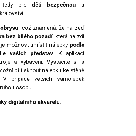
Je tedy pro
děti bezpečnou
a
rálovství.
 obrysu
, což znamená, že na zeď
a bez bílého pozadí
, která na zdi
, je možnost umístit nálepky
podle
dle vašich představ
. K aplikaci
troje a vybavení. Vystačíte si s
možní přitisknout nálepku ke stěně
. V případě větších samolepek
ruhou osobu.
iky digitálního akvarelu
.