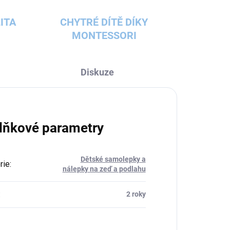
ITA
CHYTRÉ DÍTĚ DÍKY
MONTESSORI
Diskuze
lňkové parametry
Dětské samolepky a
rie
:
nálepky na zeď a podlahu
:
2 roky