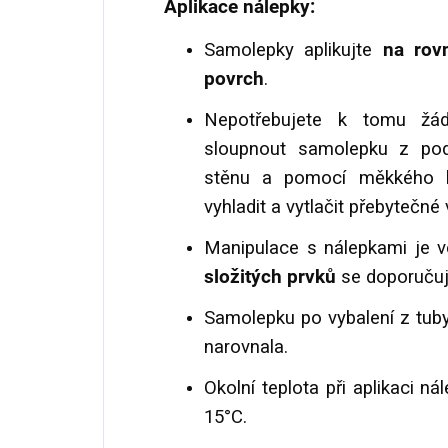
Aplikace nálepky:
Samolepky aplikujte
na rov
povrch
.
Nepotřebujete k tomu žádn
sloupnout samolepku z podkl
stěnu a pomocí měkkého ha
vyhladit a vytlačit přebytečn
Manipulace s nálepkami je v
složitých prvků
se doporuču
Samolepku po vybalení z tuby
narovnala.
Okolní teplota při aplikaci n
15°C.