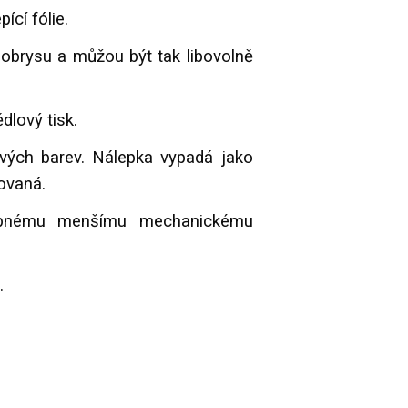
ící fólie.
obrysu a můžou být tak libovolně
dlový tisk.
ových barev. Nálepka vypadá jako
ovaná.
obnému menšímu mechanickému
.