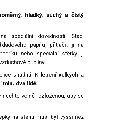
noměrný, hladký, suchý a čistý
é speciální dovednosti. Stačí
adového papíru, přitlačit ji na
dříku nebo speciální stěrky ji
é vzduchové bubliny.
elice snadná. K
lepení velkých a
jí
min. dva lidé.
 nechte volně rozloženou, aby se
álepky na stěnu musí být vyšší než