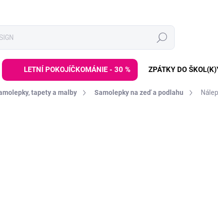
Hledat
LETNÍ POKOJÍČKOMÁNIE - 30 %
ZPÁTKY DO ŠKOL(K)
amolepky, tapety a malby
Samolepky na zeď a podlahu
Nálep
ZNAČKA:
DEKORACJAN
od
799 Kč
Měrná
ZVOLTE VARIANTU
cena:
VELIKOST