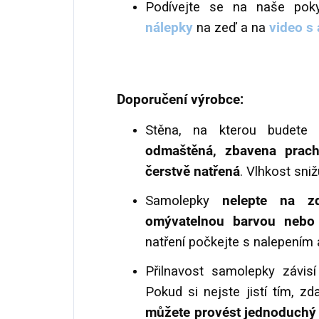
Podívejte se na naše po
nálepky
na zeď a na
video s 
Doporučení výrobce:
Stěna, na kterou budete 
odmaštěná
, zbavena prac
čerstvě natřená
. Vlhkost sniž
Samolepky
nelepte na zd
omývatelnou barvou nebo 
natření počkejte s nalepením 
Přilnavost samolepky závis
Pokud si nejste jistí tím, zd
můžete provést jednoduchý 