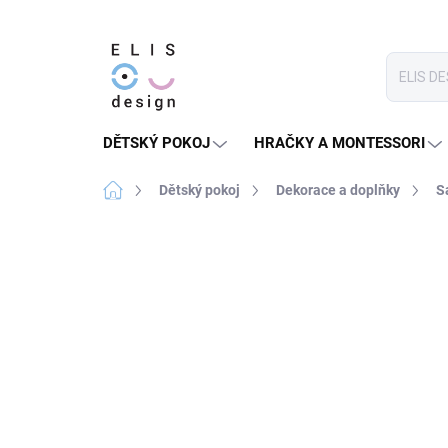
Přejít
na
obsah
DĚTSKÝ POKOJ
HRAČKY A MONTESSORI
Domů
Dětský pokoj
Dekorace a doplňky
S
2 hodnocení
Podrobnosti hodnocení
★★★★ PREMIUM