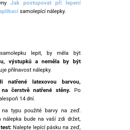
kyny
Jak postupovat při lepení
aplikací
samolepící nálepky.
samolepku lepit, by měla být
hu, výstupků a neměla by být
uje přilnavost nálepky.
i natřené latexovou barvou,
na čerstvě natřené stěny.
Po
alespoň 14 dní.
í na typu použité barvy na zeď.
a nálepka bude na vaší zdi držet,
test:
Nalepte lepící pásku na zeď,