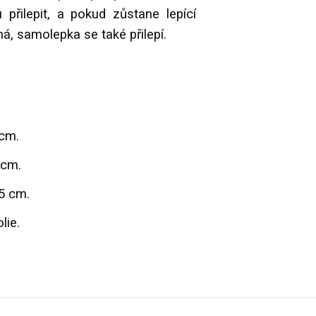
přilepit, a pokud zůstane lepící
á, samolepka se také přilepí.
cm.
 cm.
5 cm.
lie.