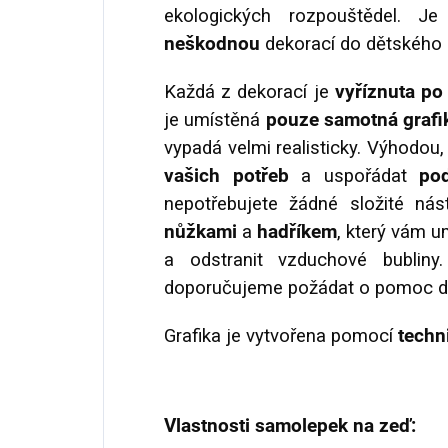
ekologických rozpouštědel. 
neškodnou
dekorací do dětského k
Každá z dekorací je
vyříznuta po
je umístěná
pouze samotná grafik
vypadá velmi realisticky. Výhodou
vašich potřeb
a uspořádat
po
nepotřebujete žádné složité nás
nůžkami
a
hadříkem
, který vám u
a odstranit vzduchové bubliny
doporučujeme požádat o pomoc d
Grafika je vytvořena pomocí
techn
Vlastnosti samolepek na zeď: