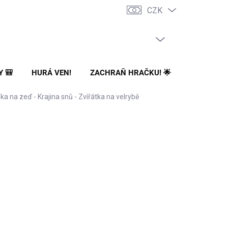
CZK
PRÁZDNÝ KOŠÍK
NÁKUPNÍ
KOŠÍK
Y 🎒
HURÁ VEN!
ZACHRAŇ HRAČKU! 🌟
🌳 NA ZA
ka na zeď - Krajina snů - Zvířátka na velrybě