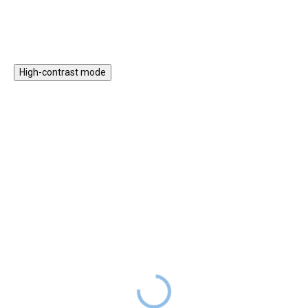
jestli už je po hříbeček nebo
tematikou můžete pro své děti
větvičku a bude se těšit na další
na zdech dětského pokoje
měření. Nástěnný metr nalepený
stvořit celé lesní království.
na stěnu v dětském pokoji bude
zároveň i originální dekorací.
High-contrast mode
★★★★
★★★★
PREMIUM
PREMIUM
Nálepka na zeď -
Nálepka na zeď - Krajina
Zvířátka z malebného
snů - Zvířátka na
lesa
mráčcích