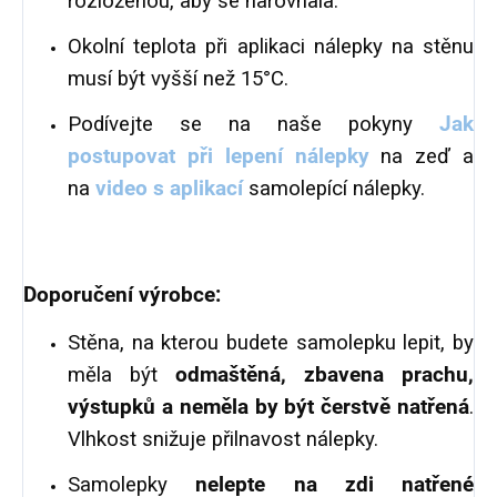
rozloženou, aby se narovnala.
Okolní teplota při aplikaci nálepky na stěnu
musí být vyšší než 15°C.
Podívejte se na naše pokyny
Jak
postupovat při lepení nálepky
na zeď a
na
video s aplikací
samolepící nálepky.
Doporučení výrobce:
Stěna, na kterou budete samolepku lepit, by
měla být
odmaštěná
, zbavena prachu,
výstupků a neměla by být čerstvě natřená
.
Vlhkost snižuje přilnavost nálepky.
Samolepky
nelepte na zdi natřené