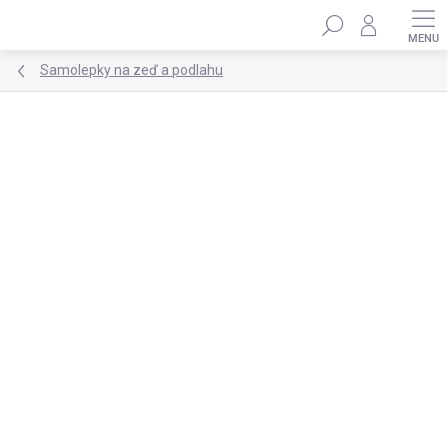
Přejít
Hledat
na
obsah
Samolepky na zeď a podlahu
Podrobnosti hodnocení
1 hodnocení
ZNAČKA:
DEKORACJAN
★★★★ PREMIUM