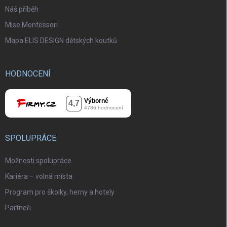
Náš příběh
Mise Montessori
Mapa ELIS DESIGN dětských koutků
HODNOCENÍ
SPOLUPRÁCE
Možnosti spolupráce
Kariéra – volná místa
Program pro školky, herny a hotely
Partneři