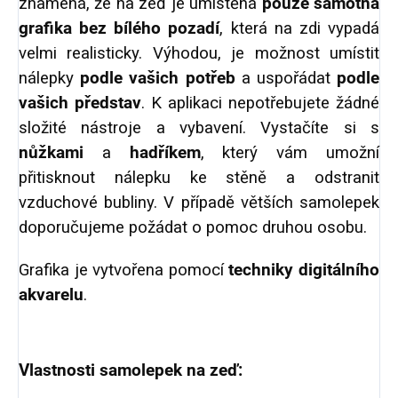
znamená, že na zeď je umístěná
pouze samotná
grafika bez bílého pozadí
, která na zdi vypadá
velmi realisticky. Výhodou, je možnost umístit
nálepky
podle vašich potřeb
a uspořádat
podle
vašich představ
. K aplikaci nepotřebujete žádné
složité nástroje a vybavení. Vystačíte si s
nůžkami
a
hadříkem
, který vám umožní
přitisknout nálepku ke stěně a odstranit
vzduchové bubliny. V případě větších samolepek
doporučujeme požádat o pomoc druhou osobu.
Grafika je vytvořena pomocí
techniky digitálního
akvarelu
.
Vlastnosti samolepek na zeď: