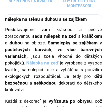
BEZPEČNOST A KVALITA
CHYTRÉ DÍTĚ DÍKY
MONTESSORI
nálepka na stěnu s duhou a se zajíčkem
Představujeme vám krásnou a pečlivě
zpracovanou
sadu nálepek na zeď
s
králíčkem
a
duhou
na obloze.
Samolepky se zajíčkem v
pastelových barvách, ve více barevných
variantách,
jsou zcela vhodné do dětských
pokojíčků.
Nálepka na zeď
je vyrobena z vysoce
kvalitní, samolepící folie a vytištěna s použitím
ekologických rozpouštědel. Je tedy pro
děti
bezpečnou
a
neškodnou
dekorací do dětského
království.
Každá z dekorací je
vyříznuta po obrysu
, což