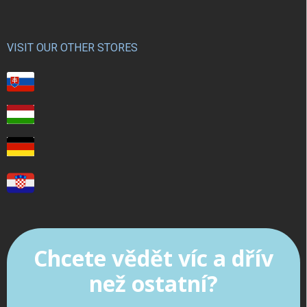
VISIT OUR OTHER STORES
Chcete vědět víc a dřív
než ostatní?