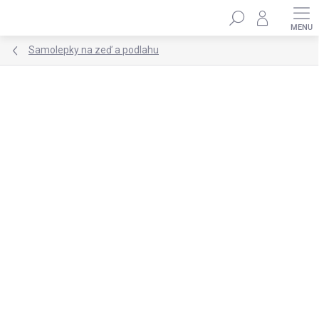
Přejít
Hledat
na
obsah
Samolepky na zeď a podlahu
Podrobnosti hodnocení
2 hodnocení
ZNAČKA:
DEKORACJAN
★★★★ PREMIUM