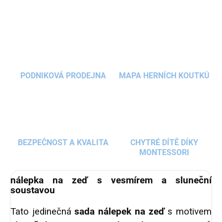
budete obdivovat i vy.
Rakety
a
astronauti
ZEPTAT SE
HLÍDAT
vezmou vaše děti až ke hvězdám.
PODNIKOVÁ PRODEJNA
MAPA HERNÍCH KOUTKŮ
BEZPEČNOST A KVALITA
CHYTRÉ DÍTĚ DÍKY
MONTESSORI
nálepka na zeď s vesmírem a sluneční
soustavou
Tato jedinečná
sada nálepek na zeď
s motivem