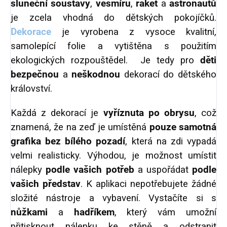
sluneční soustavy
,
vesmíru
,
raket
a
astronautů
je zcela vhodná do dětských pokojíčků.
Dekorace
je vyrobena z vysoce kvalitní,
samolepící folie a vytištěna s použitím
ekologických rozpouštědel. Je tedy pro
děti
bezpečnou
a
neškodnou
dekorací do dětského
království.
Každá z dekorací je
vyříznuta po obrysu
, což
znamená, že na zeď je umístěná
pouze samotná
grafika bez bílého pozadí
, která na zdi vypadá
velmi realisticky. Výhodou, je možnost umístit
nálepky
podle vašich potřeb
a uspořádat
podle
vašich představ
. K aplikaci nepotřebujete žádné
složité nástroje a vybavení. Vystačíte si s
nůžkami
a
hadříkem
, který vám umožní
přitisknout nálepku ke stěně a odstranit