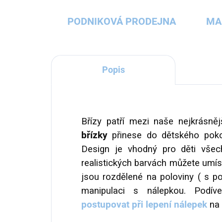
PODNIKOVÁ PRODEJNA
MA
Popis
Břízy patří mezi naše nejkrásněj
břízky
přinese do dětského poko
Design je vhodný pro děti všec
realistických barvách můžete umíst
jsou rozdělené na poloviny ( s 
manipulaci s nálepkou. Pod
postupovat při lepení nálepek
na 