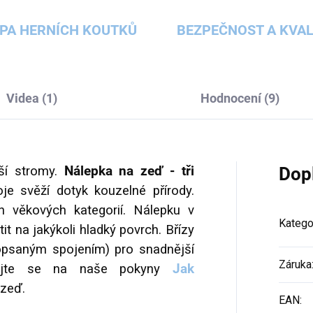
PA HERNÍCH KOUTKŮ
BEZPEČNOST A KVAL
Videa (1)
Hodnocení (9)
ší stromy.
Nálepka na zeď - tři
Dop
je svěží dotyk kouzelné přírody.
h věkových kategorií.
Nálepku v
Katego
it na jakýkoli hladký povrch. Břízy
popsaným spojením) pro snadnější
Záruka
ívejte se na naše pokyny
Jak
zeď.
EAN
: