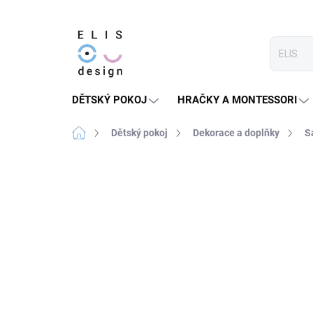
Přejít
na
obsah
DĚTSKÝ POKOJ
HRAČKY A MONTESSORI
Domů
Dětský pokoj
Dekorace a doplňky
S
9 hodnocení
Podrobnosti hodnocení
★★★★ PREMIUM