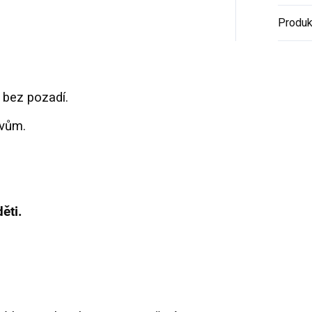
Produk
 bez pozadí.
ivům.
ěti.