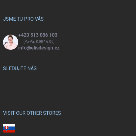
a
t
í
JSME TU PRO VÁS
+420 513 036 103
(Po-Pá: 8:00-16:00)
info@elisdesign.cz
SLEDUJTE NÁS
VISIT OUR OTHER STORES