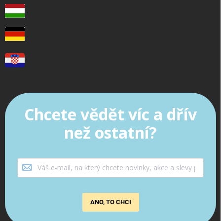
Chcete vědět víc a dřív
než ostatní?
ANO, TO CHCI