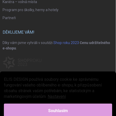
Kariéra – volná místa
Program pro školky, herny a hotely
Partneři
DĚKUJEME VÁM!
Díky vám jsme vyhráli v soutěži
Shop roku 2023
Cenu udržitelného
e-shopu
.
ELIS DESIGN používá soubory cookie ke správnému
fungování vašeho oblíbeného e-shopu, k přizpůsobení
obsahu stránek vašim potřebám, ke statistickým a
marketingovým účelům.
Nastavení
Copyright 2026
ELIS DESIGN
. Všechna práva vyhrazena.
Upravit nastavení
cookies
Souhlasím