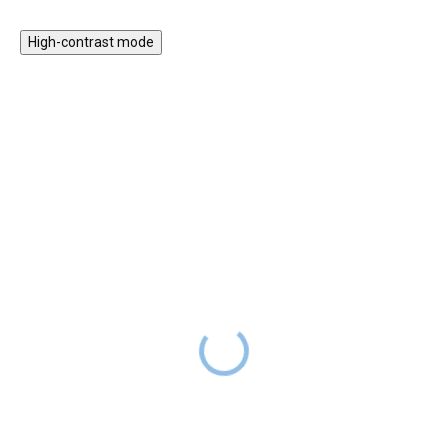
High-contrast mode
★★★★
★★★★
PREMIUM
PREMIUM
Samolepky na zeď -
Nálepka na zeď - Sova
Motýlci
na větvi
SKLADEM
SKLADEM
599 Kč
499 Kč
DO 2-6
DO 2-6
TÝDNŮ
TÝDNŮ
Samolepky na zeď v podobě
Samolepka sovy s poletujícími