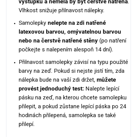
výstupků a neměla by být čerstvě natřená
.
Vlhkost snižuje přilnavost nálepky.
Samolepky
nelepte na zdi natřené
latexovou barvou, omývatelnou barvou
nebo na čerstvě natřené stěny
(po natření
počkejte s nalepením alespoň 14 dní).
Přilnavost samolepky závisí na typu použité
barvy na zeď. Pokud si nejste jistí tím, zda
nálepka bude na vaší zdi držet,
můžete
provést jednoduchý test:
Nalepte lepící
pásku na zeď, na kterou chcete samolepku
přilepit, a pokud zůstane lepící páska po 24
hodinách přilepená, samolepka se také
přilepí.