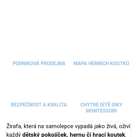
roztomilá
dekorace
rozveselí každý
dětský
DETAILNÍ INFORMACE
pokojíček
. Žirafu pro vás máme
ve čtyřech
velikostech
.
ZEPTAT SE
HLÍDAT
PODNIKOVÁ PRODEJNA
MAPA HERNÍCH KOUTKŮ
BEZPEČNOST A KVALITA
CHYTRÉ DÍTĚ DÍKY
MONTESSORI
Žirafa, která na samolepce vypadá jako živá, oživí
každý
dětský pokojíček, hernu či hrací koutek
.