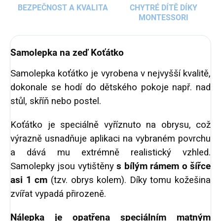
BEZPEČNOST A KVALITA
CHYTRÉ DÍTĚ DÍKY
MONTESSORI
Samolepka na zeď Koťátko
Samolepka koťátko je vyrobena v nejvyšší kvalitě,
dokonale se hodí do dětského pokoje např. nad
stůl, skříň nebo postel.
Koťátko je speciálně vyříznuto na obrysu, což
výrazně usnadňuje aplikaci na vybraném povrchu
a dává mu extrémně realistický vzhled.
Samolepky jsou vytištěny
s bílým rámem o šířce
asi 1 cm
(tzv. obrys kolem). Díky tomu kožešina
zvířat vypadá přirozeně.
Nálepka je opatřena speciálním matným