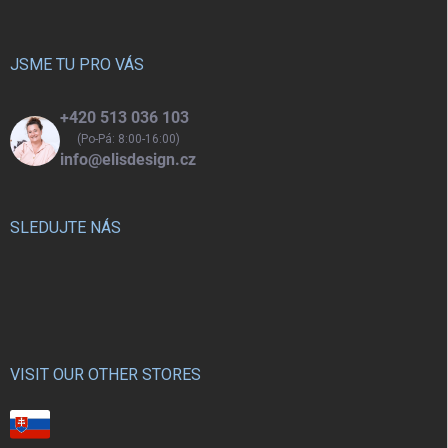
a
t
í
JSME TU PRO VÁS
+420 513 036 103
(Po-Pá: 8:00-16:00)
info@elisdesign.cz
SLEDUJTE NÁS
VISIT OUR OTHER STORES