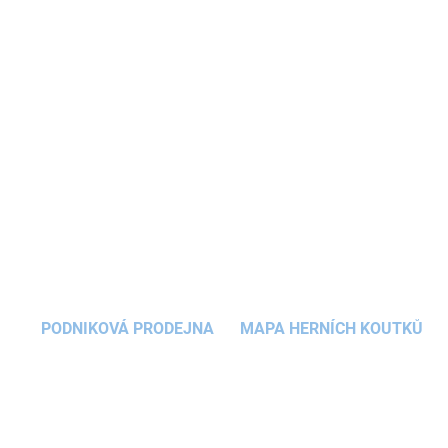
Samolepka na zeď
Zvířátka -
koťátko
se hodí do
každého
dětského pokoje
. Potěší děti, které
milují domácí mazlíčky. Kočička
působí velmi
reálně
, je to vhodná alternativa fototapety.
DETAILNÍ INFORMACE
Nálepka je k dispozici
ve dvou rozměrech
.
ZEPTAT SE
HLÍDAT
PODNIKOVÁ PRODEJNA
MAPA HERNÍCH KOUTKŮ