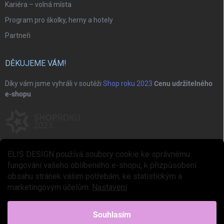
Kariéra – volná místa
Program pro školky, herny a hotely
Partneři
DĚKUJEME VÁM!
Díky vám jsme vyhráli v soutěži
Shop roku 2023
Cenu udržitelného
e-shopu
.
ELIS DESIGN používá soubory cookie ke správnému
fungování vašeho oblíbeného e-shopu, k přizpůsobení
obsahu stránek vašim potřebám, ke statistickým a
marketingovým účelům.
Nastavení
Copyright 2026
ELIS DESIGN
. Všechna práva vyhrazena.
Upravit nastavení
cookies
Souhlasím