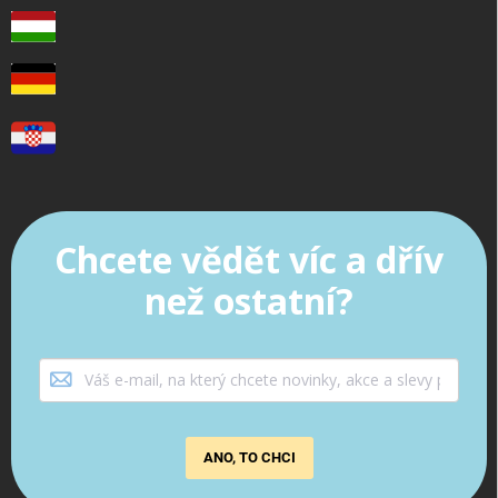
Chcete vědět víc a dřív
než ostatní?
ANO, TO CHCI