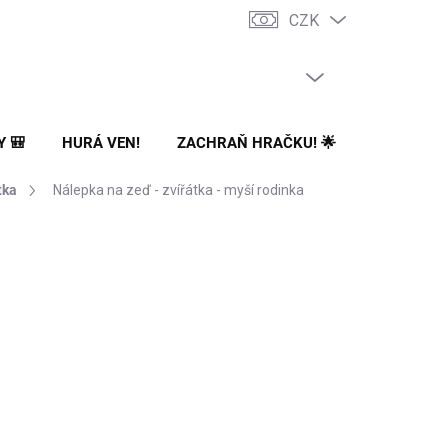
CZK
PRÁZDNÝ KOŠÍK
NÁKUPNÍ
KOŠÍK
Y 🎒
HURÁ VEN!
ZACHRAŇ HRAČKU! 🌟
🌳 NA ZA
tka
Nálepka na zeď - zvířátka - myší rodinka
Přidat do košíku