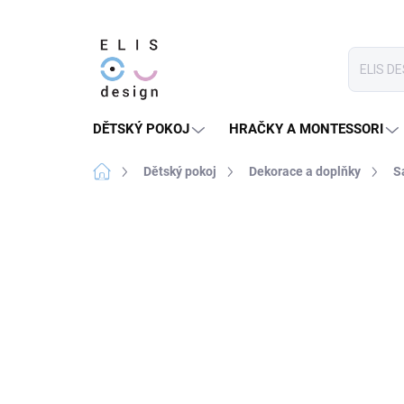
Přejít
na
obsah
DĚTSKÝ POKOJ
HRAČKY A MONTESSORI
Domů
Dětský pokoj
Dekorace a doplňky
S
3 hodnocení
Podrobnosti hodnocení
★★★★ PREMIUM
SLEVA 30 % S KÓDEM:
SALECO
LETO30