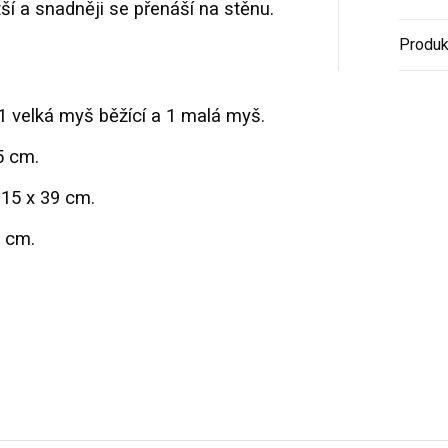
tší a snadněji se přenáší na stěnu.
Produk
1 velká myš běžící a 1 malá myš.
5 cm.
15 x 39 cm.
 cm.