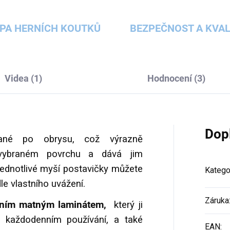
PA HERNÍCH KOUTKŮ
BEZPEČNOST A KVAL
Videa (1)
Hodnocení (3)
Dop
zané po obrysu, což výrazně
 vybraném povrchu a dává jim
Jednotlivé myší postavičky můžete
Katego
le vlastního uvážení.
Záruka
álním matným laminátem,
který ji
i každodenním používání, a také
EAN
: