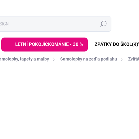
Hledat
LETNÍ POKOJÍČKOMÁNIE - 30 %
ZPÁTKY DO ŠKOL(K)
amolepky, tapety a malby
Samolepky na zeď a podlahu
Zvířá
ZNAČKA:
PASTELOWE LOVE
DE:LETO30:30:%
999 Kč
Měrná
SKLADEM DO 2-6 TÝDNŮ
cena:
−
+