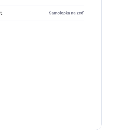
t
:
Samolepka na zeď