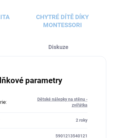
ITA
CHYTRÉ DÍTĚ DÍKY
MONTESSORI
Diskuze
lňkové parametry
Dětské nálepky na stěnu -
rie
:
zvířátka
:
2 roky
5901213540121