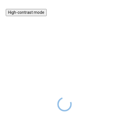
na stěnu v dětském pokoji bude
zároveň i originální dekorací.
High-contrast mode
★★★★
★★★★
PREMIUM
PREMIUM
Nálepka na zeď -
Nálepka na zeď - Krajina
Králíček s duhou
snů - Zvířátka na
mráčcích
SKLADEM
999 Kč
DO 2-6
SKLADEM
TÝDNŮ
1 099 Kč
DO 2-6
TÝDNŮ
Samolepka na zeď s motivem