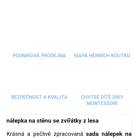
lesa,
u kterého si děti budou chtít nejen hrát, ale i
usínat. Prohlédněte si naši nabídku
ZEPTAT SE
HLÍDAT
krásných
dekorací
s lesním motivem a zvířátky a
vytvořte vašim dětem nádherný pohádkový
pokojíček.
PODNIKOVÁ PRODEJNA
MAPA HERNÍCH KOUTKŮ
BEZPEČNOST A KVALITA
CHYTRÉ DÍTĚ DÍKY
MONTESSORI
nálepka na stěnu se zvířátky z lesa
Krásná a pečlivě zpracovaná
sada nálepek na