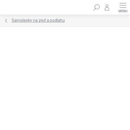
Přejít
Hledat
na
obsah
Samolepky na zeď a podlahu
Podrobnosti hodnocení
2 hodnocení
ZNAČKA:
DEKORACJAN
★★★★ PREMIUM