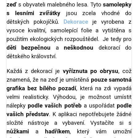
zeď
s obyvateli malebného lesa. Tyto
samolepky
s lesními zvířátky
jsou zcela vhodné do
dětských pokojíčků.
Dekorace
je vyrobena z
vysoce kvalitní, samolepící folie a vytištěna s
použitím ekologických rozpouštědel. Je tedy pro
děti bezpečnou
a
neškodnou
dekorací do
dětského království.
Každá z dekorací je
vyříznuta po obrysu
, což
znamená, že na zeď je umístěná
pouze samotná
grafika bez bílého pozadí
, která na zdi vypadá
velmi realisticky. Výhodou, je možnost umístit
nálepky
podle vašich potřeb
a uspořádat
podle
vašich představ
. K aplikaci nepotřebujete žádné
složité nástroje a vybavení. Vystačíte si s
nůžkami
a
hadříkem
, který vám umožní