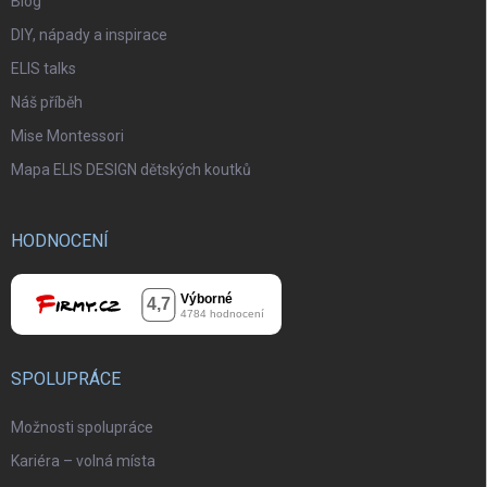
Blog
DIY, nápady a inspirace
ELIS talks
Náš příběh
Mise Montessori
Mapa ELIS DESIGN dětských koutků
HODNOCENÍ
SPOLUPRÁCE
Možnosti spolupráce
Kariéra – volná místa