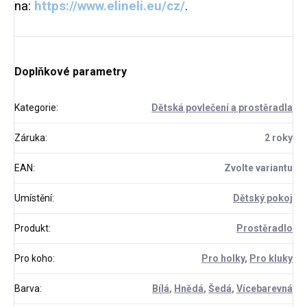
na:
https://www.elineli.eu/cz/
.
Doplňkové parametry
Kategorie
:
Dětská povlečení a prostěradla
Záruka
:
2 roky
EAN
:
Zvolte variantu
Umístění
:
Dětský pokoj
Produkt
:
Prostěradlo
Pro koho
:
Pro holky
,
Pro kluky
Barva
:
Bílá
,
Hnědá
,
Šedá
,
Vícebarevná