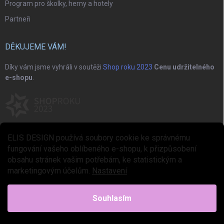
Program pro školky, herny a hotely
Partneři
DĚKUJEME VÁM!
Díky vám jsme vyhráli v soutěži
Shop roku 2023
Cenu udržitelného
e-shopu
.
ELIS DESIGN používá soubory cookie ke správnému
fungování vašeho oblíbeného e-shopu, k přizpůsobení
obsahu stránek vašim potřebám, ke statistickým a
marketingovým účelům.
Nastavení
Copyright 2026
ELIS DESIGN
. Všechna práva vyhrazena.
Upravit nastavení
cookies
Souhlasím
Vytvořil Shoptet Premium