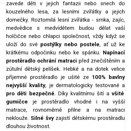
zavede děti v jejich fantazii nebo snech do
kouzelného lesa, za lesními zvířátky a jejich
domečky. Roztomilá lesní zvířátka - srnka, zajíc,
medvědice s medvídětem budou dělat vaší
holčičce nebo chlapci společnost, vždy když se
uloží do své
postýlky nebo postele
, ať už ke
krátkému odpočinku nebo ke spánku.
Napínací
prostěradlo ochrání matraci
před znečištěním a
zútulní dětský pelíšek.
Hebké a na dotek velice
příjemné prostěradlo je ušité ze
100% bavlny
nejvyšší kvality
, je dermatologicky testované a
pro děti bezpečné
. Díky
kvalitnímu šití a
všité
gumičce
je prostěradlo vhodné i na vyšší
matrace, rovnoměrně přilne a na matraci
neklouže.
Silné švy
zajistí dětskému prostěradlu
dlouhou životnost.