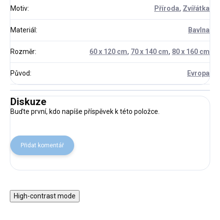
Motiv
:
Příroda
,
Zvířátka
Materiál
:
Bavlna
Rozměr
:
60 x 120 cm
,
70 x 140 cm
,
80 x 160 cm
Původ
:
Evropa
Diskuze
Buďte první, kdo napíše příspěvek k této položce.
Přidat komentář
High-contrast mode