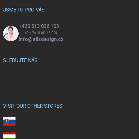
t
í
JSME TU PRO VÁS
+420 513 036 103
(Po-Pá: 8:00-16:00)
info@elisdesign.cz
SLEDUJTE NÁS
VISIT OUR OTHER STORES