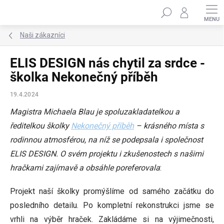
Přejít
Hledat
na
obsah
Naši zákazníci
ELIS DESIGN nás chytil za srdce -
školka Nekonečný příběh
19.4.2024
Magistra Michaela Blau je spoluzakladatelkou a
ředitelkou školky
Nekonečný příběh
– krásného místa s
rodinnou atmosférou, na níž se podepsala i společnost
ELIS DESIGN. O svém projektu i zkušenostech s našimi
hračkami zajímavě a obsáhle poreferovala
:
Projekt naší školky promýšlíme od samého začátku do
posledního detailu. Po kompletní rekonstrukci jsme se
vrhli na výběr hraček. Zakládáme si na výjimečnosti,