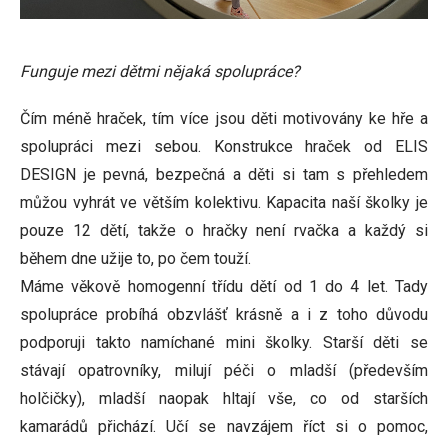
Funguje mezi dětmi nějaká spolupráce?
Čím méně hraček, tím více jsou děti motivovány ke hře a
spolupráci mezi sebou. Konstrukce hraček od ELIS
DESIGN je pevná, bezpečná a děti si tam s přehledem
můžou vyhrát ve větším kolektivu. Kapacita naší školky je
pouze 12 dětí, takže o hračky není rvačka a každý si
během dne užije to, po čem touží.
Máme věkově homogenní třídu dětí od 1 do 4 let. Tady
spolupráce probíhá obzvlášť krásně a i z toho důvodu
podporuji takto namíchané mini školky. Starší děti se
stávají opatrovníky, milují péči o mladší (především
holčičky), mladší naopak hltají vše, co od starších
kamarádů přichází. Učí se navzájem říct si o pomoc,