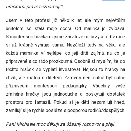
hračkami právě seznamují?
Jsem v této profesi již několik let, ale mým největším
učitelem se stala moje dcera. Od malička je zvídává.
S montessori hračkami jsme začali velmi brzy a teď v roce
si již krásně vyhraje sama. Nezáleží tedy na věku, ale
každá maminka ví nejlépe, co její dítě zajímá, na co je
připravené a co rádo prozkoumá. Osobně si myslím, že do
těchto hraček se vyplatí investovat. Nejsou to hračky na
chvíli, ale rostou s dítětem. Zároveň není nutné být nutně
příznivcem montessori pedagogiky. Všechny výše
zmíněné hračky jsou jednoduché a poskytují dostatek
prostoru pro fantazii. Pokud si je děti nezamilují hned,
zamilují si je rychle posléze s podporou rodičů/dospělých.
Paní Michaele moc děkuji za úžasný rozhovor a přeji