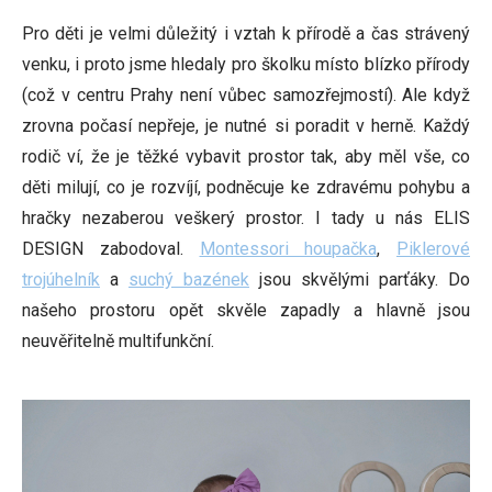
Pro děti je velmi důležitý i vztah k přírodě a čas strávený
venku, i proto jsme hledaly pro školku místo blízko přírody
(což v centru Prahy není vůbec samozřejmostí). Ale když
zrovna počasí nepřeje, je nutné si poradit v herně. Každý
rodič ví, že je těžké vybavit prostor tak, aby měl vše, co
děti milují, co je rozvíjí, podněcuje ke zdravému pohybu a
hračky nezaberou veškerý prostor. I tady u nás ELIS
DESIGN zabodoval.
Montessori houpačka
,
Piklerové
trojúhelník
a
suchý bazének
jsou skvělými parťáky. Do
našeho prostoru opět skvěle zapadly a hlavně jsou
neuvěřitelně multifunkční.