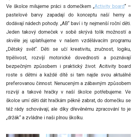
Ve školce milujeme práci s domečkem „
Activity board
“ –
pastelové barvy zapadají do konceptu naší herny a
dodávají nádech pohody. „AB“ baví i ty nejmenší roční děti.
Jeden takový domeček v sobě skrývá tolik možností a
skvěle jej uplatňujeme v našem vzdělávacím programu
„Dětský svět“. Děti se učí kreativitu, zručnost, logiku,
trpělivost, rozvíjí motorické dovednosti a poznávají
bezpečným způsobem i praktický život. Acitivity board
roste s dětmi a každé dítě si tam najde svou aktuálně
preferovanou činnost. Nenuceným a zábavným způsobem
rozvíjí a takové hračky v naší školce potřebujeme. Ve
školce umí děti dát hračkám pěkně zabrat, do domečku se
též rády schovávají, ale díky dřevěnému zpracování to je
„držák“ a zvládne i naši plnou školku.