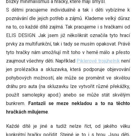
blízký minimalismus a hračky, které mají smysl.
S dětmi pracujeme individuálně a tak i děti vybízíme k
poznávání dle jejich potřeb a zájmů. Klademe velký důraz
na to, co každé dítě zajímá. Tak pracujeme i s hračkami od
ELIS DESIGN. Jak jsem již několikrát označila tyto hrací
prvky za multifunkční, tak i tady se musím opakovat. Právě
tyto hračky nám umožňují mít toho v herně málo a přesto
zaujmout všechny děti. Například
Piklerové trojúhelník
není
jen prolézačka a skluzavka, která podporuje objevování
pohybových možností, ale může se proměnit ve skvělou
dráhu pro auta (na skluzavku lze vytvořit různé překážky,
použít samolepky apod.) anebo se může stát skvělým
bunkrem.
Fantazii se meze nekladou a to na těchto
hračkách milujeme
.
Každé dítě je jiné a tudíž nelze říct, od jakého věku
konkrétní hračky pořídit. Stejné je to i s hrou. Jsou děti,