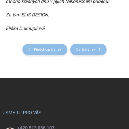
mnoho krásných dnů v jejich Nekonečném příběhu!
Za tým ELIS DESIGN,
Eliška Dokoupilová
Předchozí článek
Další článek
Z
á
p
a
t
í
JSME TU PRO VÁS
+420 513 036 103