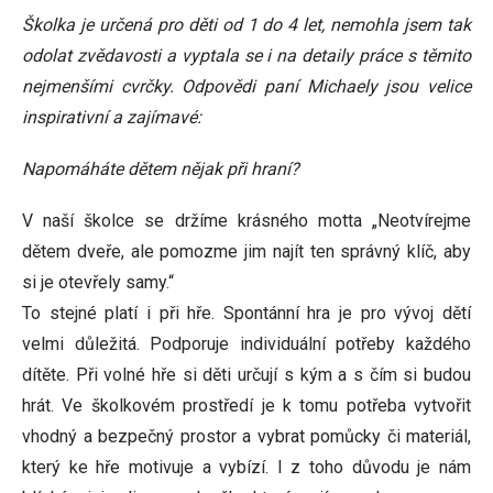
Školka je určená pro děti od 1 do 4 let, nemohla jsem tak
odolat zvědavosti a vyptala se i na detaily práce s těmito
nejmenšími cvrčky. Odpovědi paní Michaely jsou velice
inspirativní a zajímavé:
Napomáháte dětem nějak při hraní?
V naší školce se držíme krásného motta „Neotvírejme
dětem dveře, ale pomozme jim najít ten správný klíč, aby
si je otevřely samy.“
To stejné platí i při hře. Spontánní hra je pro vývoj dětí
velmi důležitá. Podporuje individuální potřeby každého
dítěte. Při volné hře si děti určují s kým a s čím si budou
hrát. Ve školkovém prostředí je k tomu potřeba vytvořit
vhodný a bezpečný prostor a vybrat pomůcky či materiál,
který ke hře motivuje a vybízí. I z toho důvodu je nám