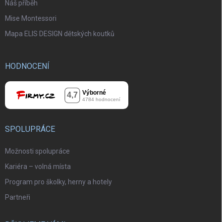
Náš příběh
Mise Montessori
Mapa ELIS DESIGN dětských koutků
HODNOCENÍ
SPOLUPRÁCE
Možnosti spolupráce
Kariéra – volná místa
Program pro školky, herny a hotely
Partneři