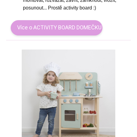
montovat, rozvázat, zavřít, zamknout, vložit,
posunout... Prostě activity board :)
Více o ACTIVITY BOARD DOMEČKU