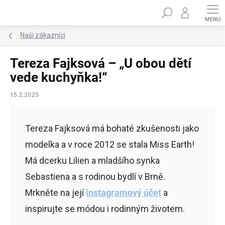
Přejít
Hledat
na
obsah
Naši zákazníci
Tereza Fajksová – „U obou dětí
vede kuchyňka!“
15.2.2025
Tereza Fajksová má bohaté zkušenosti jako
modelka a v roce 2012 se stala Miss Earth!
Má dcerku Lilien a mladšího synka
Sebastiena a s rodinou bydlí v Brně.
Mrkněte na její
instagramový účet
a
inspirujte se módou i rodinným životem.