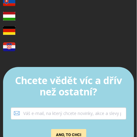
Chcete vědět víc a dřív
než ostatní?
ANO, TO CHCI