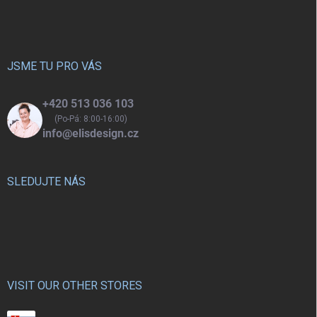
á
p
a
t
í
JSME TU PRO VÁS
+420 513 036 103
(Po-Pá: 8:00-16:00)
info@elisdesign.cz
SLEDUJTE NÁS
VISIT OUR OTHER STORES