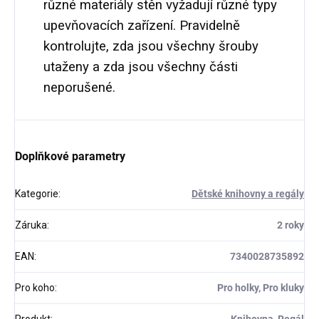
různé materiály stěn vyžadují různé typy
upevňovacích zařízení. Pravidelně
kontrolujte, zda jsou všechny šrouby
utaženy a zda jsou všechny části
neporušené.
Doplňkové parametry
Kategorie
:
Dětské knihovny a regály
Záruka
:
2 roky
EAN
:
7340028735892
Pro koho
:
Pro holky, Pro kluky