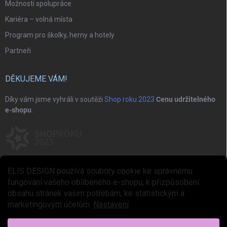
Možnosti spolupráce
Kariéra – volná místa
Program pro školky, herny a hotely
Partneři
DĚKUJEME VÁM!
Díky vám jsme vyhráli v soutěži
Shop roku 2023
Cenu udržitelného
e-shopu
.
ELIS DESIGN používá soubory cookie ke správnému
fungování vašeho oblíbeného e-shopu, k přizpůsobení
obsahu stránek vašim potřebám, ke statistickým a
marketingovým účelům.
Nastavení
Copyright 2026
ELIS DESIGN
. Všechna práva vyhrazena.
Upravit nastavení