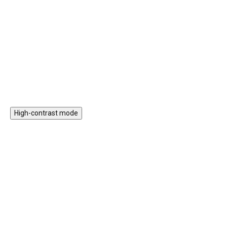
pokojíčku. Háčky na oblečení
Barevným cupcakes na táce s
mohou posloužit také na
mumínky nikdo neodolá.
klíčenky, šperky, kšiltovky, nebo
dětské batůžky a kabelky.
Do košíku
Do košíku
High-contrast mode