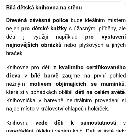
Bílá dětská knihovna na stěnu
Dřevěná závěsná police
bude ideálním místem
nejen
pro dětské knížky
s úžasnými příběhy, ale
děti ji využijí například
pro vystavení
nejnovějších obrázků
nebo plyšových a jiných
hraček.
Knihovna pro děti
z kvalitního certifikovaného
dřeva
v
bílé barvě
zaujme na první pohled
něžným
motivem objímajících se mumínků
,
které si v pohádkách oblíbili
děti na celém světě
.
Knihovnička v barevně neutrálním provedení si
najde místo v království chlapců i holčiček.
Knihovna
vede děti k samostatnosti
v
uspořádání, úklidu i výběru knih. Děti si jistě rády