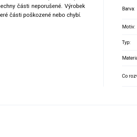
echny části neporušené. Výrobek
Barva
:
teré části poškozené nebo chybí.
Motiv
:
Typ
:
Materi
Co rozv