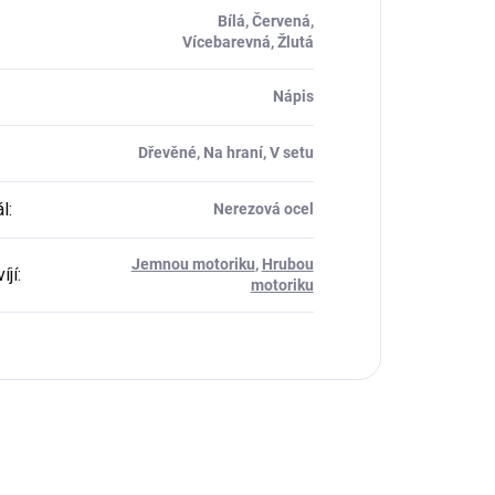
Bílá, Červená,
Vícebarevná, Žlutá
Nápis
Dřevěné, Na hraní, V setu
ál
:
Nerezová ocel
Jemnou motoriku
,
Hrubou
íjí
:
motoriku