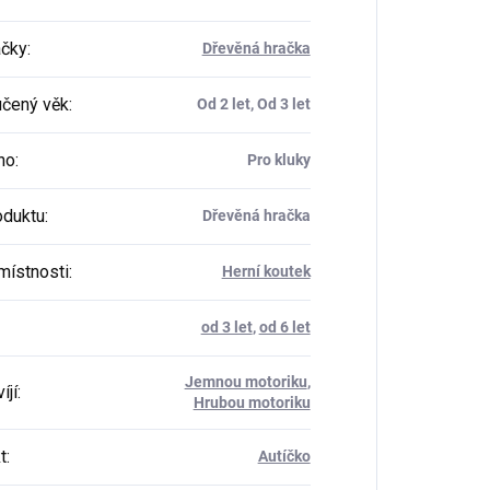
ačky
:
Dřevěná hračka
čený věk
:
Od 2 let, Od 3 let
ho
:
Pro kluky
oduktu
:
Dřevěná hračka
místnosti
:
Herní koutek
od 3 let
,
od 6 let
Jemnou motoriku
,
íjí
:
Hrubou motoriku
t
:
Autíčko