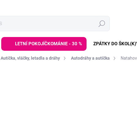
Hledat
LETNÍ POKOJÍČKOMÁNIE - 30 %
ZPÁTKY DO ŠKOL(K)
Autíčka, vláčky, letadla a dráhy
Autodráhy a autíčka
Natahov
ZNAČKA:
KID'S CONCEPT
DE:LETO30:30:%
649 Kč
Měrná
SKLADEM
(>3 KS)
cena:
−
+