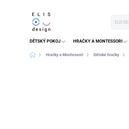
Přejít
na
obsah
DĚTSKÝ POKOJ
HRAČKY A MONTESSORI
Domů
Hračky a Montessori
Dětské hračky
2 hodnocení
Podrobnosti hodnocení
★★★★ PREMIUM
SLEVA 30 % S KÓDEM:
SALECO
LETO30