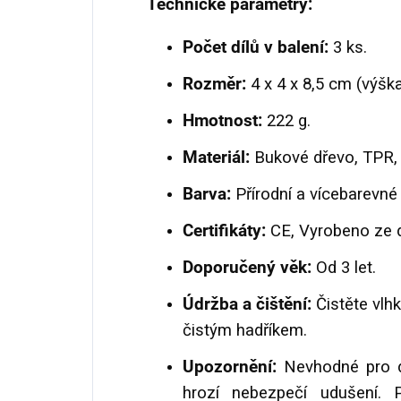
Technické parametry:
Počet dílů v balení:
3 ks.
Rozměr:
4 x 4 x 8,5 cm (výška
Hmotnost:
222 g.
Materiál:
Bukové dřevo, TPR, 
Barva:
Přírodní a vícebarevné 
Certifikáty:
CE, Vyrobeno ze d
Doporučený věk:
Od 3 let.
Údržba a čištění:
Čistěte vlh
čistým hadříkem.
Upozornění:
Nevhodné pro dě
hrozí nebezpečí udušení. P