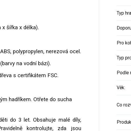
Typ hr
 x šířka x délka).
Doporu
Pro ko
ABS, polypropylen, nerezová ocel.
Typ pr
(barvy na vodní bázi).
Podle 
řeva s certifikátem FSC.
Věk
:
kým hadříkem. Otřete do sucha
Co rozv
ti do 3 let. Obsahuje malé díly,
Produk
ravidelně kontrolujte, zda jsou