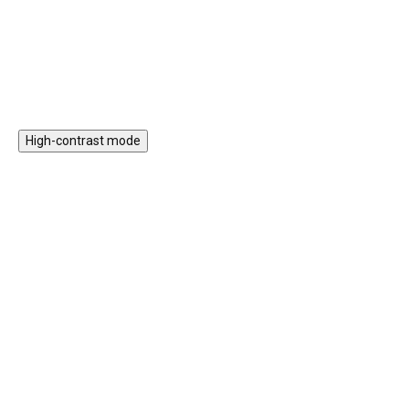
trénink.
bezpečný uzávěr s pítkem a
Do košíku
Do košíku
brčkem.
High-contrast mode
HURÁ VEN
HURÁ VEN
★★★★
★★★★
PREMIUM
PREMIUM