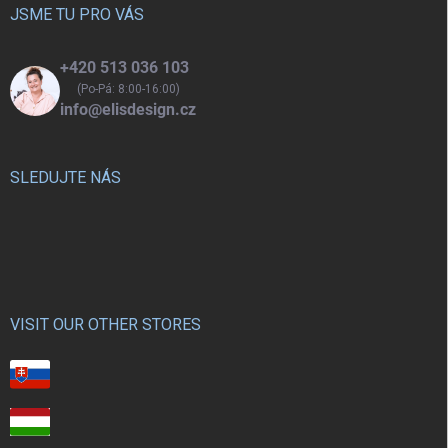
í
JSME TU PRO VÁS
+420 513 036 103
(Po-Pá: 8:00-16:00)
info@elisdesign.cz
SLEDUJTE NÁS
VISIT OUR OTHER STORES