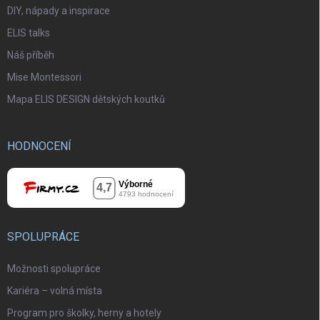
DIY, nápady a inspirace
ELIS talks
Náš příběh
Mise Montessori
Mapa ELIS DESIGN dětských koutků
HODNOCENÍ
SPOLUPRÁCE
Možnosti spolupráce
Kariéra – volná místa
Program pro školky, herny a hotely