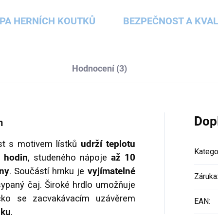
PA HERNÍCH KOUTKŮ
BEZPEČNOST A KVAL
Hodnocení (3)
Dop
m
t s motivem lístků
udrží teplotu
Katego
 hodin
, studeného nápoje
až 10
ny
. Součástí hrnku je
vyjímatelné
Záruka
sypaný čaj. Široké hrdlo umožňuje
íčko se zacvakávacím uzávěrem
EAN
:
nku
.