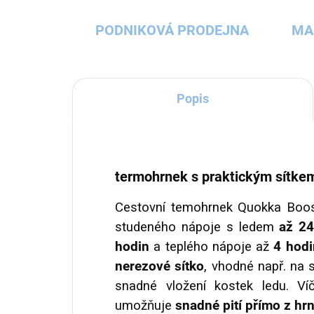
PODNIKOVÁ PRODEJNA
MA
Popis
termohrnek s praktickým sítke
Cestovní temohrnek Quokka Boos
studeného nápoje s ledem
až 24
hodin
a teplého nápoje až
4 hodi
nerezové sítko
, vhodné např. na 
snadné vložení kostek ledu. V
umožňuje
snadné pití přímo z hr