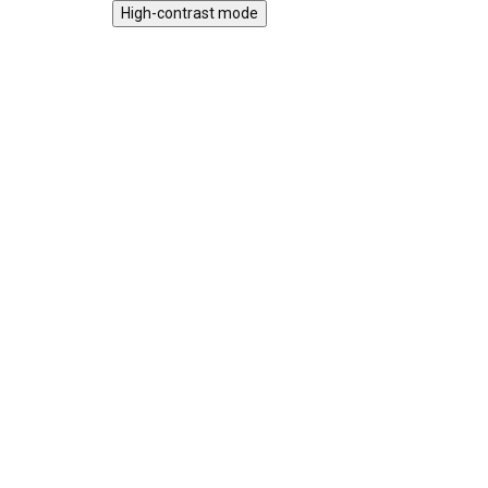
High-contrast mode
ZPÁTKY DO
★★
ŠKOL(K)Y
Ne
★★★★ PREMIUM
Sol
Sada kufříků Fairy
49
Garden