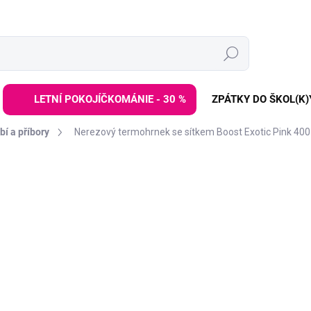
Hledat
LETNÍ POKOJÍČKOMÁNIE - 30 %
ZPÁTKY DO ŠKOL(K)
í a příbory
Nerezový termohrnek se sítkem Boost Exotic Pink 400
ZNAČKA:
QUOKKA
529 Kč
Měrná
DODÁNÍ DO 2 TÝDNŮ
cena:
−
+