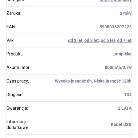
Záruka
:
2 roky
EAN
:
5905036207223
Věk
:
od 2 let
,
od 3 let
,
od 5 let
,
od 7 let
Produkt
:
Lampička
Akumulator
:
800mAh/3.7V
Czas pracy
:
Wysoka jasność 6h, Niska jasność 120h
Długość
:
134
Gwarancja
:
2 LATA
Informacje
Kabel USB
dodatkowe
: