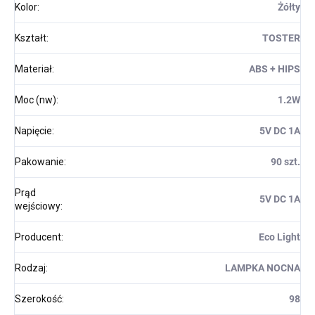
Kolor
:
Żółty
Kształt
:
TOSTER
Materiał
:
ABS + HIPS
Moc (nw)
:
1.2W
Napięcie
:
5V DC 1A
Pakowanie
:
90 szt.
Prąd
5V DC 1A
wejściowy
:
Producent
:
Eco Light
Rodzaj
:
LAMPKA NOCNA
Szerokość
:
98