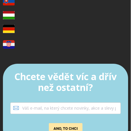
Chcete vědět víc a dřív
než ostatní?
ANO, TO CHCI