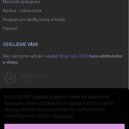
Možnosti spolupráce
Kariéra – volná místa
Program pro školky, herny a hotely
Partneři
DĚKUJEME VÁM!
Díky vám jsme vyhráli v soutěži
Shop roku 2023
Cenu udržitelného
e-shopu
.
ELIS DESIGN používá soubory cookie ke správnému
fungování vašeho oblíbeného e-shopu, k přizpůsobení
obsahu stránek vašim potřebám, ke statistickým a
marketingovým účelům.
Nastavení
Copyright 2026
ELIS DESIGN
. Všechna práva vyhrazena.
Upravit nastavení