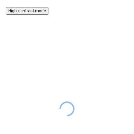
High-contrast mode
Dětský budík Zajíček -
Kinetický sníh 500g
růžový
249 Kč
SKLADEM
SKLADEM
599 Kč
DO 2-6
TÝDNŮ
Cena
174 Kč
s kódem
LETO30
Cena
419 Kč
s kódem
LETO30
Kinetický sníh o hmotnosti 500g