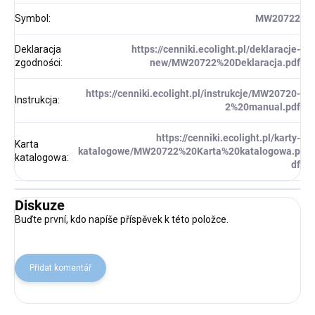
Symbol
:
MW20722
Deklaracja
https://cenniki.ecolight.pl/deklaracje-
zgodności
:
new/MW20722%20Deklaracja.pdf
https://cenniki.ecolight.pl/instrukcje/MW20720-
Instrukcja
:
2%20manual.pdf
https://cenniki.ecolight.pl/karty-
Karta
katalogowe/MW20722%20Karta%20katalogowa.p
katalogowa
:
df
Diskuze
Buďte první, kdo napíše příspěvek k této položce.
Přidat komentář