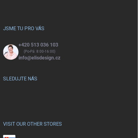
á
p
a
t
í
JSME TU PRO VÁS
+420 513 036 103
(Po-Pá: 8:00-16:00)
info@elisdesign.cz
SLEDUJTE NÁS
VISIT OUR OTHER STORES