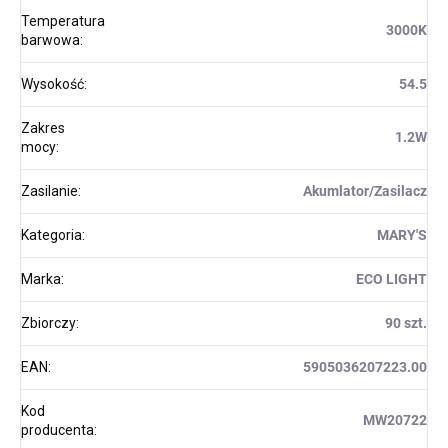
Temperatura
3000K
barwowa
:
Wysokość
:
54.5
Zakres
1.2W
mocy
:
Zasilanie
:
Akumlator/Zasilacz
Kategoria
:
MARY'S
Marka
:
ECO LIGHT
Zbiorczy
:
90 szt.
EAN
:
5905036207223.00
Kod
MW20722
producenta
: