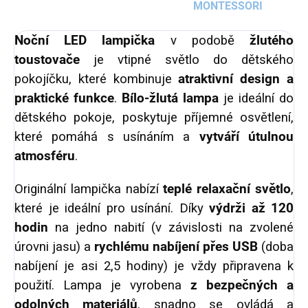
MONTESSORI
Noční LED lampička
v podobě
žlutého
toustovače
je vtipné světlo do dětského
pokojíčku, které kombinuje
atraktivní design a
praktické funkce
.
Bílo-žlutá lampa
je ideální do
dětského pokoje, poskytuje příjemné osvětlení,
které pomáhá s usínáním a
vytváří útulnou
atmosféru
.
Originální lampička nabízí
teplé relaxační světlo
,
které je ideální pro usínání. Díky
výdrži až 120
hodin
na jedno nabití (v závislosti na zvolené
úrovni jasu) a
rychlému nabíjení přes USB
(doba
nabíjení je asi 2,5 hodiny) je vždy připravena k
použití. Lampa je vyrobena
z bezpečných a
odolných materiálů
, snadno se ovládá a