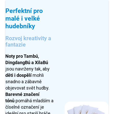
Perfektní pro
malé i velké
hudebníky
Rozvoj kreativity a
fantazie
Noty pro Tambú,
DingdangBú a XilaBú
jsou navrženy tak, aby
děti i dospělí
mohli
snadno a zábavně
objevovat svět hudby.
Barevné značení
tónů
pomáhá mladším a
číselné označení je
ideální pro starší hráče.