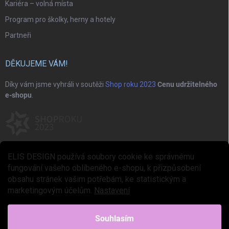
Kariéra – volná místa
Program pro školky, herny a hotely
Partneři
DĚKUJEME VÁM!
Díky vám jsme vyhráli v soutěži
Shop roku 2023
Cenu udržitelného
e-shopu
.
ELIS DESIGN používá soubory cookie ke správnému
fungování vašeho oblíbeného e-shopu, k přizpůsobení
obsahu stránek vašim potřebám, ke statistickým a
marketingovým účelům.
Nastavení
Copyright 2026
ELIS DESIGN
. Všechna práva vyhrazena.
Upravit nastavení
cookies
Souhlasím