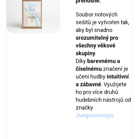
přenosné.
Soubor notových
sešitů je vytvořen tak,
aby byl snadno
srozumitelný pro
všechny věkové
skupiny
.
Díky
barevnému a
číselnému
značení je
učení hudby
intuitivní
a zábavné
. Využijete
ho pro více druhů
hudebních nástrojů od
značky
Juegaconmigo
.