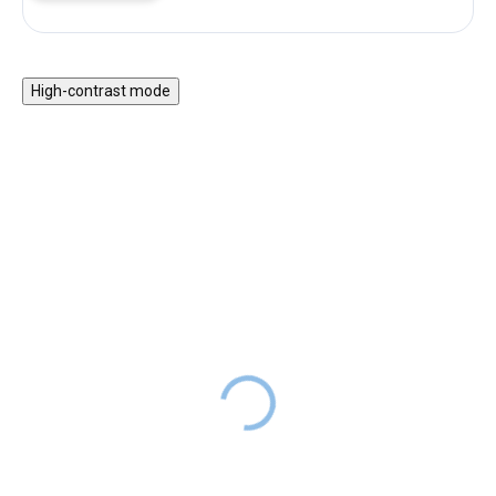
High-contrast mode
Zvonkohra (závěsná) -
Paličky pro malé
červená
Drumboo
549 Kč
129 Kč
SKLADEM
SKLADEM
Bambusová zvonkohra vydává
Paličky pro malé Drumboo,
jemné, uklidňující tóny, které
vyrobené z kvalitního dřeva s