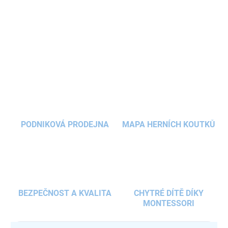
koled
pro
Tambú
,
DingdangBú
a
XilaBú
od
Juegaconmigo
.
Barevné značení
zajišťuje snadné učení a rozvíjí kreativitu a
fantazii.
DETAILNÍ INFORMACE
ZEPTAT SE
HLÍDAT
PODNIKOVÁ PRODEJNA
MAPA HERNÍCH KOUTKŮ
BEZPEČNOST A KVALITA
CHYTRÉ DÍTĚ DÍKY
MONTESSORI