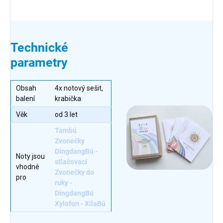
Technické
parametry
Obsah
4x notový sešit,
balení
krabička
Věk
od 3 let
Tambú
Zvonečky
DingdangBú -
Noty jsou
stlačovací
vhodné
Zvonečky do
pro
ruky -
DingdangBú
Xylofon - XilaBú