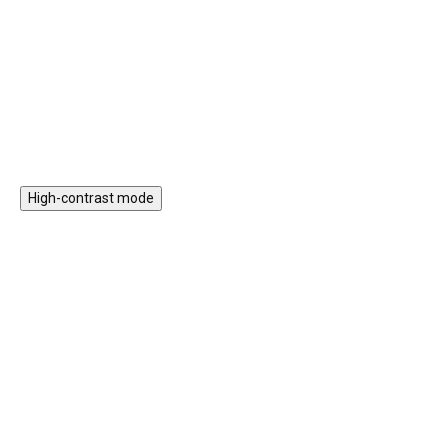
vytvářejí harmonickou
gumovou koncovkou, umožňují
atmosféru doma i venku.
šetrné a přesné hraní.
Elegantní design závěsné
Do košíku
Do košíku
zvonkohry dekorativně doplní
každý prostor.
High-contrast mode