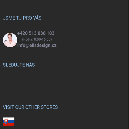
a
t
í
JSME TU PRO VÁS
+420 513 036 103
(Po-Pá: 8:00-16:00)
info@elisdesign.cz
SLEDUJTE NÁS
VISIT OUR OTHER STORES