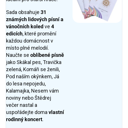
Sada obsahuje
31
známých lidových písní a
vánočních koled
ve
4
edicích
, které promění
každou domácnost v
místo plné melodií.
Naučte se
oblíbené písně
jako Skákal pes, Travička
zelená, Komáři se ženili,
Pod naším okýnkem, Já
do lesa nepojedu,
Kalamajka, Nesem vám
noviny nebo Štědrej
večer nastal a
uspořádejte doma
vlastní
rodinný koncert
.