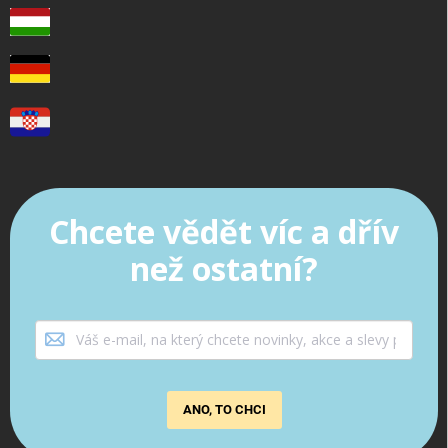
Chcete vědět víc a dřív
než ostatní?
ANO, TO CHCI