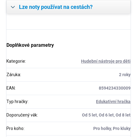
Lze noty používat na cestách?
Doplňkové parametry
Kategorie
:
Hudební nástroje pro děti
Záruka
:
2 roky
EAN
:
8594234330009
Typ hračky
:
Edukativní hračka
Doporučený věk
:
Od 5 let, Od 6 let, Od 8 let
Pro koho
:
Pro holky, Pro kluky