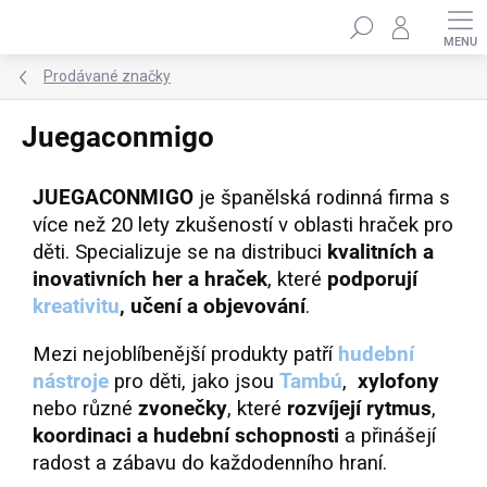
Přejít
Hledat
na
obsah
Prodávané značky
Juegaconmigo
JUEGACONMIGO
je španělská rodinná firma s
více než 20 lety zkušeností v oblasti hraček pro
děti. Specializuje se na distribuci
kvalitních a
inovativních her a hraček
, které
podporují
kreativitu
, učení a objevování
.
Mezi nejoblíbenější produkty patří
hudební
nástroje
pro děti, jako jsou
Tambú
,
xylofony
nebo různé
zvonečky
, které
rozvíjejí rytmus
,
koordinaci a hudební schopnosti
a přinášejí
radost a zábavu do každodenního hraní.