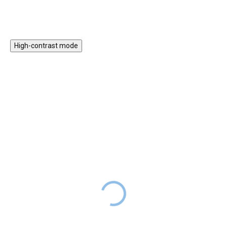
High-contrast mode
Noty pro Tambú Edice 3
Noty pro Tambú SK Edice
– 7 tradičních českých
1 – 8 tradičních
písní
slovenských písní
99 Kč
99 Kč
SKLADEM
SKLADEM