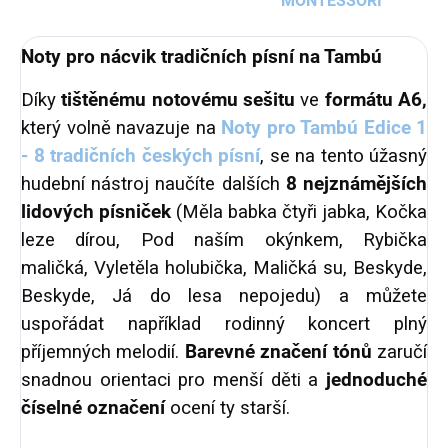
MONTESSORI
Noty pro nácvik tradičních písní na Tambú
Díky
tištěnému notovému sešitu
ve
formátu A6,
který volně navazuje na
Noty pro Tambú Edice 1
- 8 tradičních českých písní
,
se na tento úžasný
hudební nástroj naučíte dalších
8 nejznámějších
lidových písniček
(Měla babka čtyři jabka, Kočka
leze dírou, Pod naším okýnkem, Rybička
maličká, Vyletěla holubička, Maličká su, Beskyde,
Beskyde, Já do lesa nepojedu) a můžete
uspořádat například rodinný koncert plný
příjemných melodií.
Barevné značení tónů
zaručí
snadnou orientaci pro menší děti a
jednoduché
číselné označení
ocení ty starší.