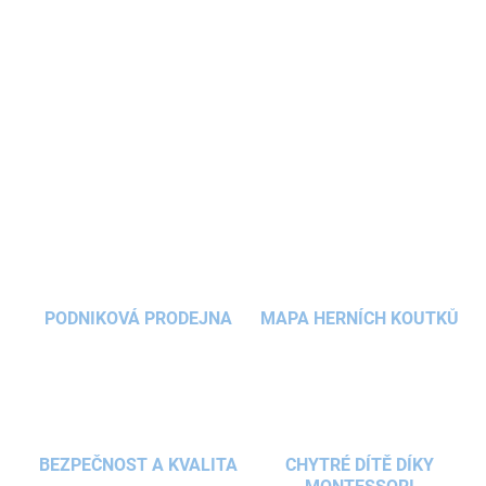
lidových písní upravených přímo pro tento
jedinečný
hudební nástroj
. Jeho dlouhý,
harmonický dozvuk vytváří příjemnou atmosféru
a navozuje pocit klidu a uvolnění.
DETAILNÍ INFORMACE
ZEPTAT SE
HLÍDAT
PODNIKOVÁ PRODEJNA
MAPA HERNÍCH KOUTKŮ
BEZPEČNOST A KVALITA
CHYTRÉ DÍTĚ DÍKY