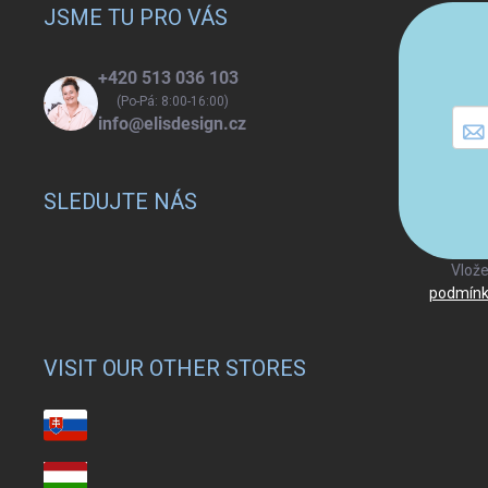
a
JSME TU PRO VÁS
t
í
+420 513 036 103
(Po-Pá: 8:00-16:00)
info@elisdesign.cz
SLEDUJTE NÁS
Vlože
podmínk
VISIT OUR OTHER STORES