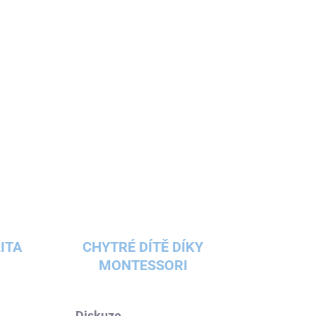
nástroj
. Jeho dlouhý, harmonický dozvuk vytváří
e pocit klidu a uvolnění.
ITA
CHYTRÉ DÍTĚ DÍKY
MONTESSORI
Diskuze