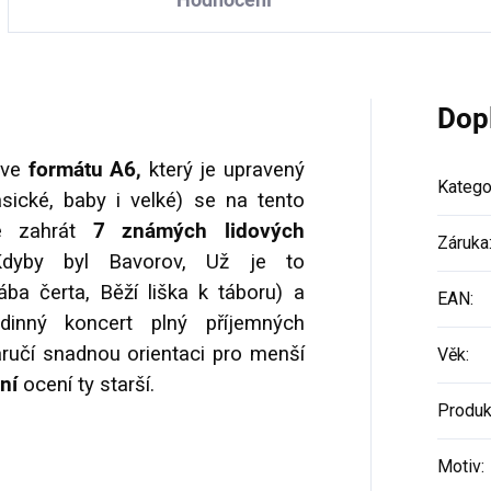
Dop
ve
formátu A6,
který je upravený
Katego
asické,
baby i velké)
se na tento
e zahrát
7 známých lidových
Záruka
Kdyby byl Bavorov,
Už je to
bába čerta,
Běží liška k táboru
) a
EAN
:
dinný koncert plný příjemných
ručí snadnou orientaci pro menší
Věk
:
ní
ocení ty starší.
Produk
Motiv
: