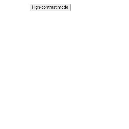
High-contrast mode
Noty pro Tambú SK Edice
No
1 – 8 tradičních
Vá
slovenských písní
99
99 Kč
SKLADEM
Noto