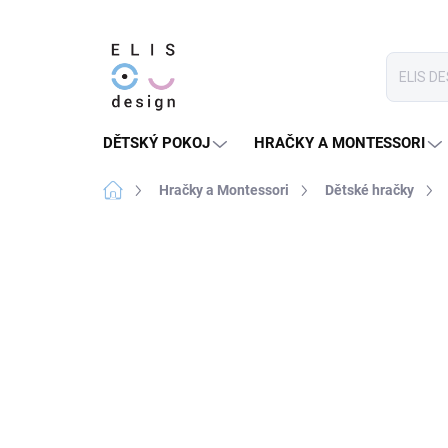
Přejít
na
obsah
DĚTSKÝ POKOJ
HRAČKY A MONTESSORI
Domů
Hračky a Montessori
Dětské hračky
Neohodnoceno
Podrobnosti hodnoce