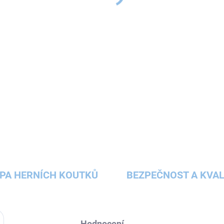
pro tento jedinečný
hudební 
příjemnou atmosféru a navozuj
DETAILNÍ INFORMACE
ZEPTAT SE
HLÍDAT
PA HERNÍCH KOUTKŮ
BEZPEČNOST A KVAL
Hodnocení