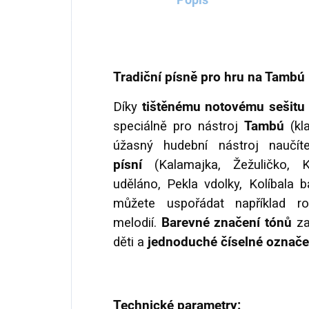
Tradiční písně pro hru na Tambú
Díky
tištěnému notovému sešitu
speciálně pro nástroj
Tambú
(kl
úžasný hudební nástroj naučít
písní
(
Kalamajka,
Žežuličko,
uděláno,
Pekla vdolky,
Kolíbala 
můžete uspořádat například ro
melodií.
Barevné značení tónů
za
děti a
jednoduché číselné označe
Technické parametry: