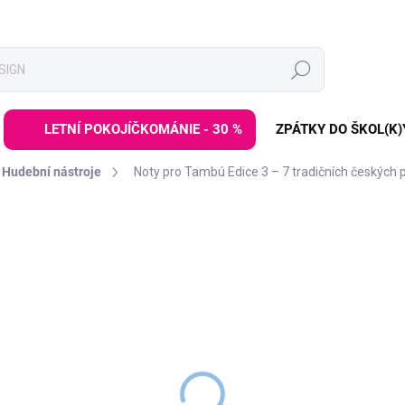
Hledat
LETNÍ POKOJÍČKOMÁNIE - 30 %
ZPÁTKY DO ŠKOL(K)
Hudební nástroje
Noty pro Tambú Edice 3 – 7 tradičních českých p
ní
ZNAČKA:
JUEGACONMIGO
99 Kč
Měrná
SKLADEM
(>3 KS)
cena:
−
+
Notový sešit pro Tambú
přin