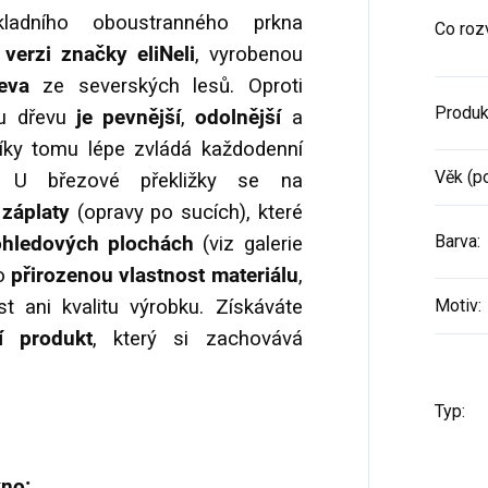
ladního oboustranného prkna
Co rozv
verzi značky eliNeli
, vyrobenou
eva
ze severských lesů. Oproti
Produk
mu dřevu
je pevnější
,
odolnější
a
díky tomu lépe zvládá každodenní
Věk (p
. U březové překližky se na
 záplaty
(opravy po sucích), které
Barva
:
pohledových plochách
(viz galerie
 o
přirozenou vlastnost materiálu
,
t ani kvalitu výrobku. Získáváte
Motiv
:
ší produkt
, který si zachovává
Typ
:
kno: