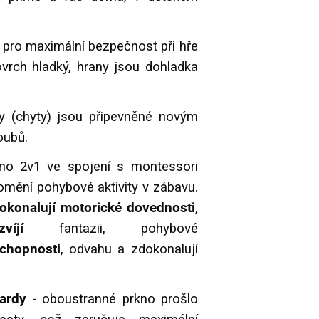
 pro maximální bezpečnost při hře
ovrch hladký, hrany jsou dohladka
y (chyty) jsou připevněné novým
oubů.
no 2v1 ve spojení s montessori
omění pohybové aktivity v zábavu.
okonalují motorické dovednosti
,
zvíjí
fantazii, pohybové
schopnosti
, odvahu a zdokonalují
dardy
- oboustranné prkno prošlo