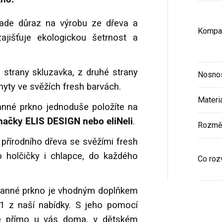
klade důraz na výrobu ze dřeva a
Kompat
zajišťuje ekologickou šetrnost a
 strany skluzavka, z druhé strany
Nosno
yty ve svěžích fresh barvách.
Materi
nné prkno jednoduše položíte na
ačky ELIS DESIGN nebo eliNeli
.
Rozmě
 přírodního dřeva se svěžími fresh
 holčičky i chlapce, do každého
Co rozv
ranné prkno je vhodným doplňkem
 z naší nabídky. S jeho pomocí
tě přímo u vás doma, v dětském