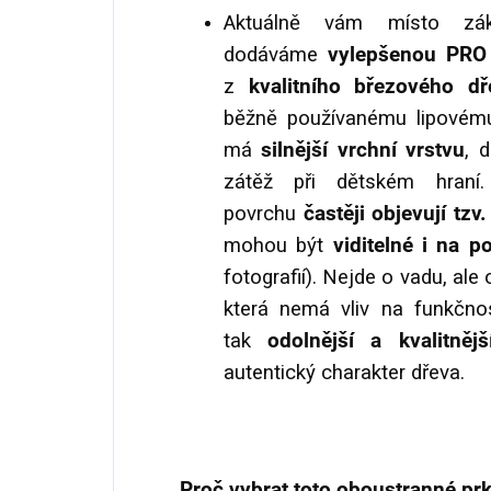
Aktuálně vám místo zák
dodáváme
vylepšenou PRO 
z
kvalitního březového dř
běžně používanému lipové
má
silnější vrchní vrstvu
, 
zátěž při dětském hraní
povrchu
častěji objevují tzv.
mohou být
viditelné i na 
fotografií). Nejde o vadu, ale
která nemá vliv na funkčnos
tak
odolnější a kvalitněj
autentický charakter dřeva.
Proč vybrat toto oboustranné pr