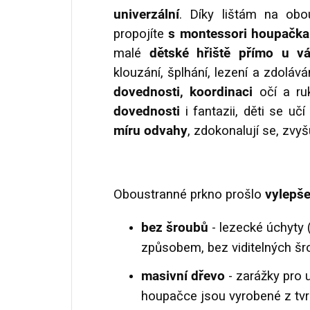
univerzální
. Díky lištám na ob
propojíte
s montessori houpačk
malé
dětské hřiště přímo u 
klouzání, šplhání, lezení a zdoláv
dovednosti, koordinaci
očí a ru
dovednosti
i fantazii, děti se u
míru odvahy
, zdokonalují se, zvy
Oboustranné prkno prošlo
vylepšen
bez šroubů
- lezecké úchyty
způsobem, bez viditelných šr
masivní dřevo
- zarážky pro 
houpačce jsou vyrobené z tv