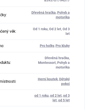
8595701794317
Dřevěná hračka
,
Pohyb a
ačky
:
motorika
Od 1 roku, Od 2 let, Od 3
čený věk
:
let
ho
:
Pro holky
,
Pro kluky
Dřevěná hračka,
oduktu
:
Montessori, Pohyb a
motorika
Herní koutek
,
Dětský
místnosti
:
pokoj
od 1 roku
,
od 2 let
,
od 3
let
,
od 5 let