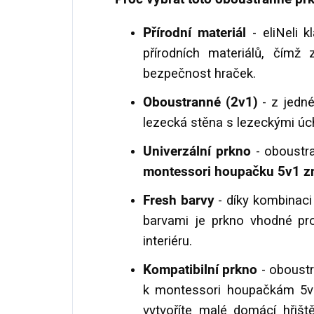
Přírodní materiál
- eliNeli 
přírodních materiálů, čímž 
bezpečnost hraček.
Oboustranné (2v1)
- z jedné
lezecká stěna s lezeckými úch
Univerzální
prkno
- oboustra
montessori houpačku 5v1 zn
Fresh barvy
- díky kombinaci
barvami je prkno vhodné pro
interiéru.
Kompatibilní prkno
- oboust
k montessori houpačkám 5v1
vytvoříte malé domácí hřiš