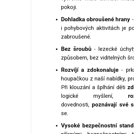
pokoji.
Dohladka obroušené hrany
-
i pohybových aktivitách je p
zabroušené.
Bez šroubů
- lezecké úchyt
způsobem, bez viditelných šr
Rozvíjí a zdokonaluje
- prk
houpačkou z naší nabídky, pr
Při klouzání a šplhání děti
zd
logické myšlení,
ro
dovednosti,
poznávají své 
se.
Vysoké bezpečnostní stan