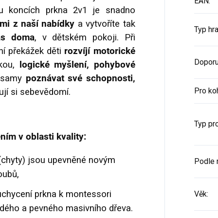
EAN
:
ou koncích prkna 2v1 je snadno
ami
z naší nabídky
a vytvoříte tak
Typ hr
vás doma
, v dětském pokoji. Při
ání překážek děti
rozvíjí motorické
Doporu
kou,
logické myšlení, pohybové
čí samy
poznávat své schopnosti,
Pro ko
šují si sebevědomí.
Typ pr
ím v oblasti kvality:
 (chyty) jsou upevněné novým
Podle 
oubů,
uchycení prkna k montessori
Věk
:
rdého a pevného masivního dřeva.