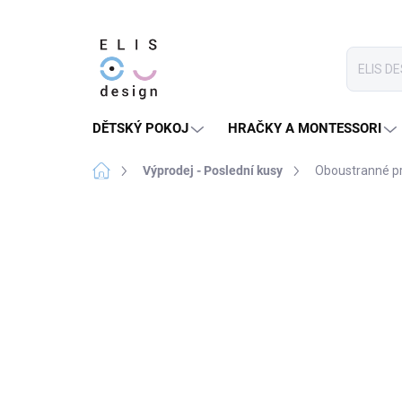
Přejít
na
obsah
DĚTSKÝ POKOJ
HRAČKY A MONTESSORI
Domů
Výprodej - Poslední kusy
Oboustranné pr
7 hodnocení
Podrobnosti hodnocení
★★★★ PREMIUM
SLEVA 30 % S KÓDEM:
SALECO
LETO30