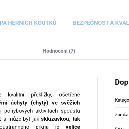
PA HERNÍCH KOUTKŮ
BEZPEČNOST A KVAL
Hodnocení (7)
Dop
kvalitní překližky, ošetřené
Katego
ými úchyty (chyty) ve svěžích
ři pohybových aktivitách spoustu
Záruka
né a může být jak
skluzavkou, tak
oustranného prkna je
velice