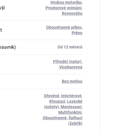
Hrubou motoriku
,
íjí
:
Prostorové vnímání
,
Rovnováhu
Oboustranné prkno
,
t
:
Prkno
osuvník)
:
Od 12 měsíců
Přírodní (natur)
,
Vícebarevná
Bez motivu
Dřevěné
,
Interiérové
,
Klouzací
,
Lezecké
(úchyty)
,
Montessori
,
Multifunkční
,
Oboustranné
,
Šplhací
(žebřík)