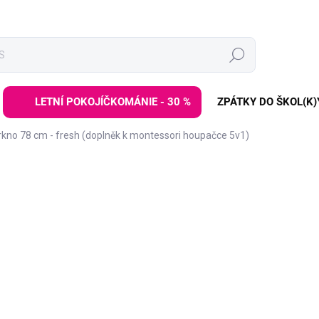
Hledat
LETNÍ POKOJÍČKOMÁNIE - 30 %
ZPÁTKY DO ŠKOL(K)
kno 78 cm - fresh (doplněk k montessori houpačce 5v1)
ZNAČKA:
ELINELI
DE:LETO30:30:%
1 299 Kč
Měrná
SKLADEM
(>3 KS)
cena:
−
+