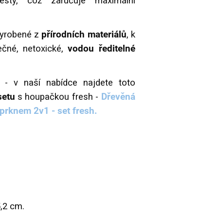
testy, což zaručuje maximální
vyrobené z
přírodních materiálů
, k
čné, netoxické,
vodou ředitelné
u
- v naší nabídce najdete toto
setu
s houpačkou fresh -
Dřevěná
prknem 2v1 - set fresh.
5,2 cm.