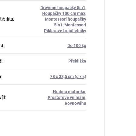
Dřevěně houpačky 5in1
,
Houpačky 100 cm max
,
ibilita
:
Montessori houpačky
5in1
,
Montessori
Piklerové trojúhelníky
st
:
Do 100 kg
ál
:
Překližka
r
:
78 x 33,5 cm (d x š)
Hrubou motoriku
,
íjí
:
Prostorové vnímání
,
Rovnováhu