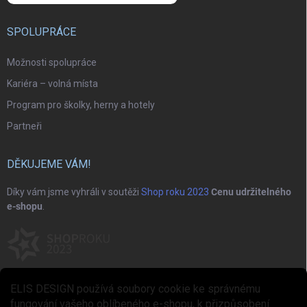
SPOLUPRÁCE
Možnosti spolupráce
Kariéra – volná místa
Program pro školky, herny a hotely
Partneři
DĚKUJEME VÁM!
Díky vám jsme vyhráli v soutěži
Shop roku 2023
Cenu udržitelného
e-shopu
.
ELIS DESIGN používá soubory cookie ke správnému
fungování vašeho oblíbeného e-shopu, k přizpůsobení