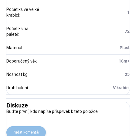
Počet ks ve velké
1
krabici
:
Počet ks na
72
paletě
:
Materiál
:
Plast
Doporučený věk
:
18m+
Nosnost kg
:
25
Druh balení
:
V krabici
Diskuze
Buďte první, kdo napíše příspěvek k této položce.
Přidat komentář