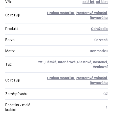
Věk
:
od 2 let
,
od 3 let
Hrubou motoriku
,
Prostorové vnímání
,
Co rozvíjí
:
Rovnováhu
Produkt
:
Odrážedlo
Barva
:
Červená
Motiv
:
Bez motivu
2v1, Dětské, Interiérové, Plastové, Rostoucí,
Typ
:
Venkovní
Hrubou motoriku
,
Prostorové vnímání
,
Co rozvíjí
:
Rovnováhu
Země původu
:
CZ
Počet ks v malé
1
krabici
: