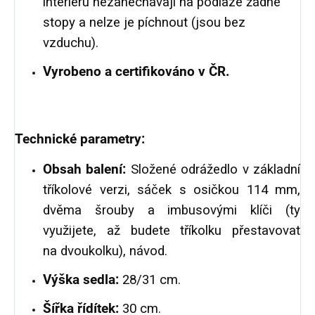
interiéru nezanechávají na podlaze žádné
stopy a nelze je píchnout (jsou bez
vzduchu).
Vyrobeno a certifikováno v ČR.
Technické parametry:
Obsah balení:
Složené odrážedlo v základní
tříkolové verzi, sáček s osičkou 114 mm,
dvěma šrouby a imbusovými klíči (ty
využijete, až budete tříkolku přestavovat
na dvoukolku), návod.
Výška sedla:
28/31 cm.
Šířka řídítek:
30 cm.