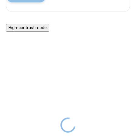
High-contrast mode
HURÁ VEN
Dřevěné pexeso -
Včeličky
Cyklistická sada pro děti
499 Kč
799 Kč
SKLADEM
999 Kč
SKLADEM
Paměťová hra, dřevěné pexeso s
Dětská sada chráničů na kolo s