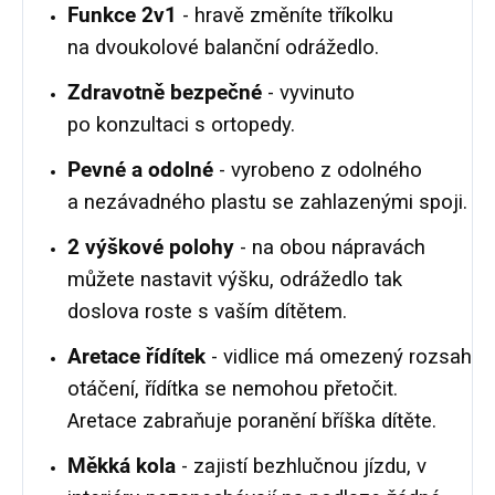
Funkce 2v1
- hravě změníte tříkolku
na dvoukolové balanční odrážedlo.
Zdravotně bezpečné
- vyvinuto
po konzultaci s ortopedy.
Pevné a odolné
- vyrobeno z odolného
a nezávadného plastu se zahlazenými spoji.
2 výškové polohy
- na obou nápravách
můžete nastavit výšku, odrážedlo tak
doslova roste s vaším dítětem.
Aretace řídítek
- vidlice má omezený rozsah
otáčení, řídítka se nemohou přetočit.
Aretace zabraňuje poranění bříška dítěte.
Měkká kola
- zajistí bezhlučnou jízdu, v