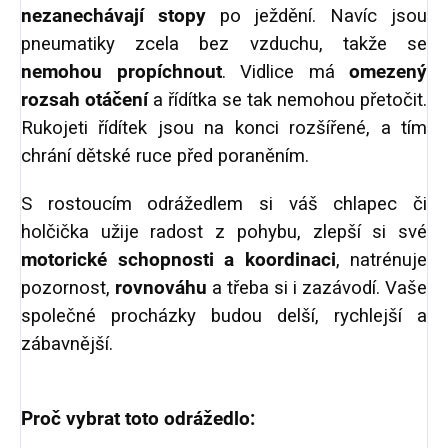
nezanechávají stopy
po ježdění. Navíc jsou
pneumatiky zcela bez vzduchu, takže se
nemohou propíchnout
. Vidlice má
omezený
rozsah otáčení
a řídítka se tak nemohou přetočit.
Rukojeti řídítek jsou na konci rozšířené, a tím
chrání dětské ruce před poraněním.
S rostoucím odrážedlem si váš chlapec či
holčička užije radost z pohybu, zlepší si své
motorické schopnosti a koordinaci
, natrénuje
pozornost,
rovnováhu
a třeba si i zazávodí. Vaše
společné procházky budou delší, rychlejší a
zábavnější.
Proč vybrat toto odrážedlo: