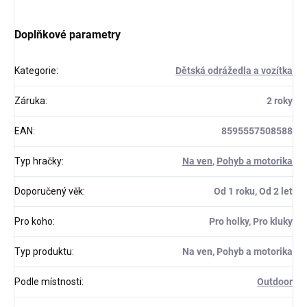
Doplňkové parametry
Kategorie
:
Dětská odrážedla a vozítka
Záruka
:
2 roky
EAN
:
8595557508588
Typ hračky
:
Na ven
,
Pohyb a motorika
Doporučený věk
:
Od 1 roku, Od 2 let
Pro koho
:
Pro holky, Pro kluky
Typ produktu
:
Na ven, Pohyb a motorika
Podle místnosti
:
Outdoor