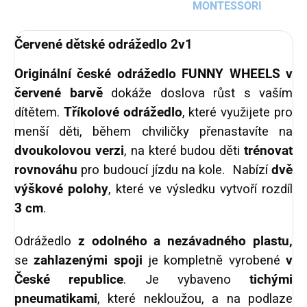
MONTESSORI
Červené dětské odrážedlo 2v1
Originální české odrážedlo FUNNY WHEELS v
červené barvě
dokáže doslova růst s vaším
dítětem.
Tříkolové odrážedlo
, které využijete pro
menší děti, během chviličky přenastavíte na
dvoukolovou verzi
, na které budou děti
trénovat
rovnováhu
pro budoucí jízdu na kole. Nabízí
dvě
výškové polohy
, které ve výsledku vytvoří rozdíl
3 cm
.
Odrážedlo
z odolného a nezávadného plastu,
se
zahlazenými spoji
je kompletně vyrobené
v
České republice
. Je vybaveno
tichými
pneumatikami
, které nekloužou, a na podlaze