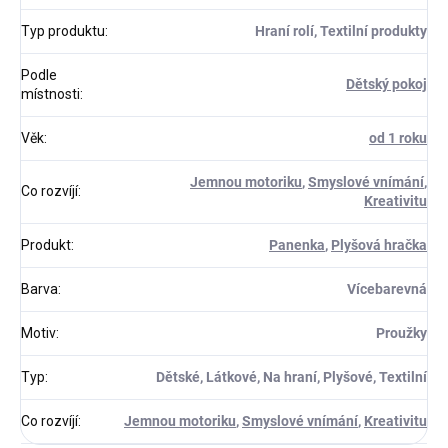
Typ produktu
:
Hraní rolí, Textilní produkty
Podle
Dětský pokoj
místnosti
:
Věk
:
od 1 roku
Jemnou motoriku
,
Smyslové vnímání
,
Co rozvíjí
:
Kreativitu
Produkt
:
Panenka
,
Plyšová hračka
Barva
:
Vícebarevná
Motiv
:
Proužky
Typ
:
Dětské, Látkové, Na hraní, Plyšové, Textilní
Co rozvíjí
:
Jemnou motoriku
,
Smyslové vnímání
,
Kreativitu