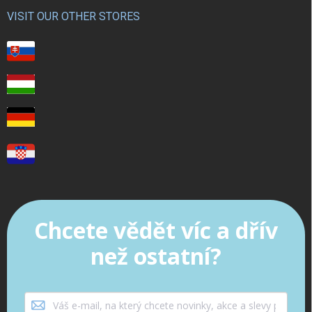
VISIT OUR OTHER STORES
Chcete vědět víc a dřív
než ostatní?