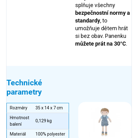
splňuje všechny
bezpečnostní
normy a
standardy
, to
umožňuje dětem hrát
si bez obav. Panenku
můžete prát na 30°C
.
Technické
parametry
Rozměry
35 x 14 x 7 cm
Hmotnost
0,129 kg
balení
Materiál
100% polyester