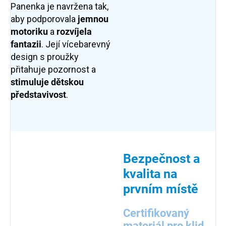
Panenka je navržena tak,
aby podporovala
jemnou
motoriku
a
rozvíjela
fantazii
. Její vícebarevný
design s proužky
přitahuje pozornost a
stimuluje dětskou
představivost
.
Bezpečnost a
kvalita na
prvním místě
Certifikovaný
materiál pro klid