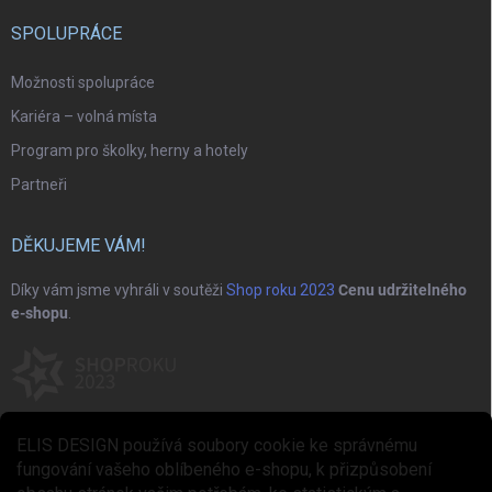
SPOLUPRÁCE
Možnosti spolupráce
Kariéra – volná místa
Program pro školky, herny a hotely
Partneři
DĚKUJEME VÁM!
Díky vám jsme vyhráli v soutěži
Shop roku 2023
Cenu udržitelného
e-shopu
.
ELIS DESIGN používá soubory cookie ke správnému
fungování vašeho oblíbeného e-shopu, k přizpůsobení