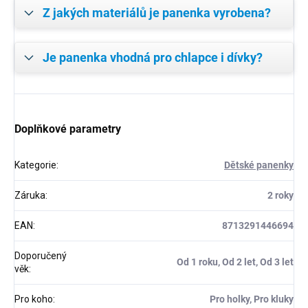
Z jakých materiálů je panenka vyrobena?
Je panenka vhodná pro chlapce i dívky?
Doplňkové parametry
Kategorie
:
Dětské panenky
Záruka
:
2 roky
EAN
:
8713291446694
Doporučený
Od 1 roku, Od 2 let, Od 3 let
věk
:
Pro koho
:
Pro holky, Pro kluky