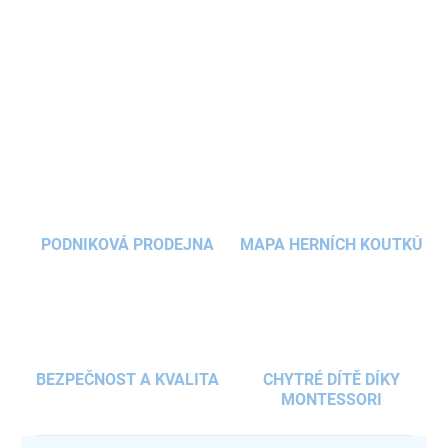
ideální pro děti
od 1 roku
. Je vyrobena z měkkého, jemného
materiálu a podporuje
jemnou motoriku a fantazii
. Panenka je
pratelná v pračce
a vhodná
pro kluky i holky
.
DETAILNÍ INFORMACE
ZEPTAT SE
HLÍDAT
PODNIKOVÁ PRODEJNA
MAPA HERNÍCH KOUTKŮ
BEZPEČNOST A KVALITA
CHYTRÉ DÍTĚ DÍKY
MONTESSORI