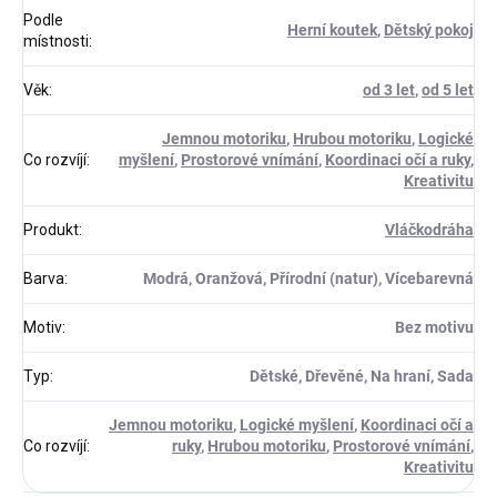
Podle
Herní koutek
,
Dětský pokoj
místnosti
:
Věk
:
od 3 let
,
od 5 let
Jemnou motoriku
,
Hrubou motoriku
,
Logické
Co rozvíjí
:
myšlení
,
Prostorové vnímání
,
Koordinaci očí a ruky
,
Kreativitu
Produkt
:
Vláčkodráha
Barva
:
Modrá, Oranžová, Přírodní (natur), Vícebarevná
Motiv
:
Bez motivu
Typ
:
Dětské, Dřevěné, Na hraní, Sada
Jemnou motoriku
,
Logické myšlení
,
Koordinaci očí a
Co rozvíjí
:
ruky
,
Hrubou motoriku
,
Prostorové vnímání
,
Kreativitu