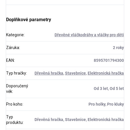
Doplňkové parametry
Kategorie
:
Dřevěné vláčkodráhy a vláčky pro děti
Záruka
:
2 roky
EAN
:
8595701794300
Typ hračky
:
Dřevěná hračka
,
Stavebnice
,
Elektronická hračka
Doporučený
Od 3 let, Od 5 let
věk
:
Pro koho
:
Pro holky, Pro kluky
Typ
Dřevěná hračka, Stavebnice, Elektronická hračka
produktu
: