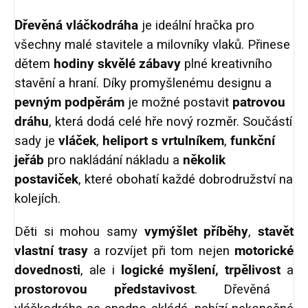
Dřevěná vláčkodráha
je ideální hračka pro
všechny malé stavitele a milovníky vlaků. Přinese
dětem
hodiny skvělé zábavy
plné kreativního
stavění a hraní. Díky promyšlenému designu a
pevným podpěrám
je možné postavit
patrovou
dráhu
, která dodá celé hře nový rozměr. Součástí
sady je
vláček
,
heliport s vrtulníkem
,
funkční
jeřáb
pro nakládání nákladu a
několik
postaviček
, které obohatí každé dobrodružství na
kolejích.
Děti si mohou samy
vymýšlet příběhy
,
stavět
vlastní trasy
a rozvíjet při tom nejen
motorické
dovednosti
, ale i
logické myšlení, trpělivost
a
prostorovou představivost
. Dřevěná