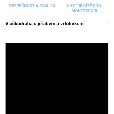
BEZPEČNOST A KVALITA
CHYTRÉ DÍTĚ DÍKY
MONTESSORI
Vláčkodráha s jeřábem a vrtulníkem