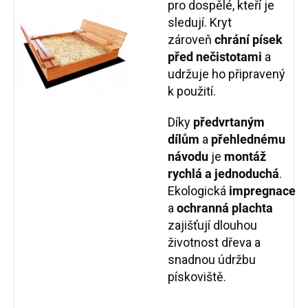
pro dospělé, kteří je
sledují. Kryt
zároveň
chrání písek
před nečistotami
a
udržuje ho připravený
k použití.
Díky
předvrtaným
dílům
a
přehlednému
návodu
je
montáž
rychlá a jednoduchá
.
Ekologická
impregnace
a
ochranná plachta
zajišťují dlouhou
životnost dřeva a
snadnou údržbu
pískoviště.