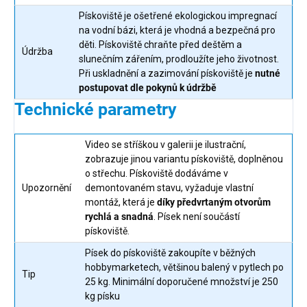
Pískoviště je ošetřené ekologickou impregnací
na vodní bázi, která je vhodná a bezpečná pro
děti. Pískoviště chraňte před deštěm a
Údržba
slunečním zářením, prodloužíte jeho životnost.
Při uskladnění a zazimování pískoviště je
nutné
postupovat dle pokynů k údržbě
Technické parametry
Video se stříškou v galerii je ilustrační,
zobrazuje jinou variantu pískoviště, doplněnou
o střechu. Pískoviště dodáváme v
Upozornění
demontovaném stavu, vyžaduje vlastní
montáž, která je
díky předvrtaným otvorům
rychlá a snadná
. Písek není součástí
pískoviště.
Písek do pískoviště zakoupíte v běžných
hobbymarketech, většinou balený v pytlech po
Tip
25 kg. Minimální doporučené množství je 250
kg písku