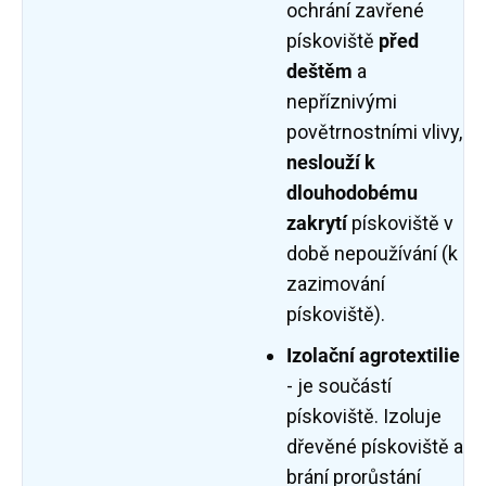
ochrání zavřené
pískoviště
před
deštěm
a
nepříznivými
povětrnostními vlivy,
neslouží k
dlouhodobému
zakrytí
pískoviště v
době nepoužívání (k
zazimování
pískoviště).
Izolační agrotextilie
- je součástí
pískoviště. Izoluje
dřevěné pískoviště a
brání prorůstání