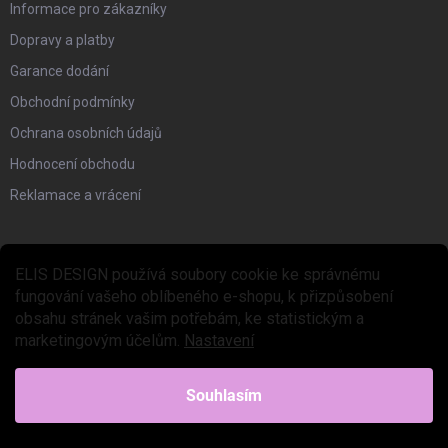
Informace pro zákazníky
Dopravy a platby
Garance dodání
Obchodní podmínky
Ochrana osobních údajů
Hodnocení obchodu
Reklamace a vrácení
SVĚT ELIS DESIGN
ELIS DESIGN používá soubory cookie ke správnému
fungování vašeho oblíbeného e-shopu, k přizpůsobení
Blog
obsahu stránek vašim potřebám, ke statistickým a
DIY, nápady a inspirace
marketingovým účelům.
Nastavení
ELIS talks
Náš příběh
Souhlasím
Mise Montessori