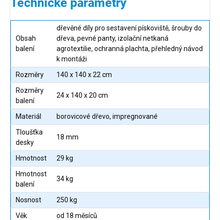
Technické parametry
dřevěné díly pro sestavení pískoviště, šrouby do
Obsah
dřeva, pevné panty, izolační netkaná
balení
agrotextilie, ochranná plachta, přehledný návod
k montáži
Rozměry
140 x 140 x 22 cm
Rozměry
24 x 140 x 20 cm
balení
Materiál
borovicové dřevo, impregnované
Tloušťka
18 mm
desky
Hmotnost
29 kg
Hmotnost
34 kg
balení
Nosnost
250 kg
Věk
od 18 měsíců