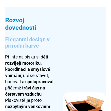
Rozvoj
dovedností
Elegantní design v
přírodní barvě
Při hře na písku si děti
rozvíjejí motoriku,
koordinaci a smyslové
vnímání
, učí se stavět,
budovat a
spolupracovat
,
přičemž
tráví čas na
čerstvém vzduchu
.
Pískoviště je proto
nezbytným venkovním