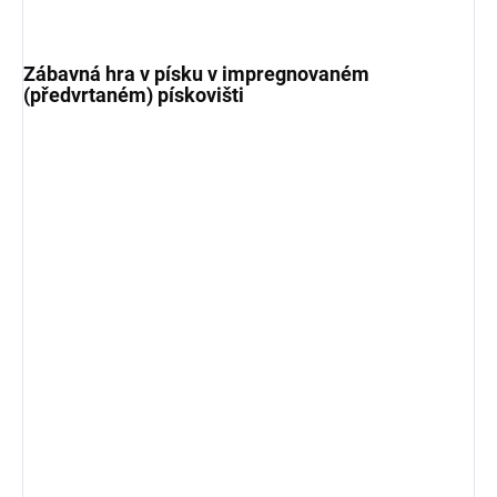
Zábavná hra v písku v impregnovaném
(předvrtaném) pískovišti