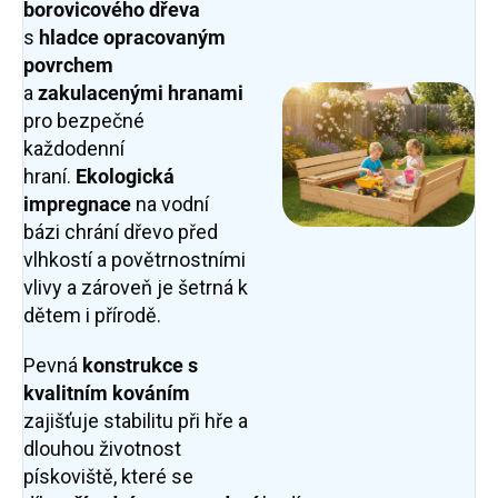
borovicového dřeva
s
hladce opracovaným
povrchem
a
zakulacenými hranami
pro bezpečné
každodenní
hraní.
Ekologická
impregnace
na vodní
bázi chrání dřevo před
vlhkostí a povětrnostními
vlivy a zároveň je šetrná k
dětem i přírodě.
Pevná
konstrukce s
kvalitním kováním
zajišťuje stabilitu při hře a
dlouhou životnost
pískoviště, které se