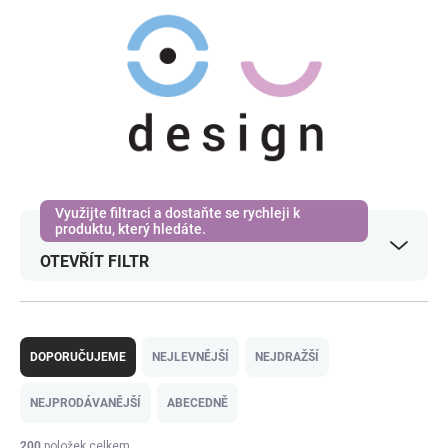
OTEVŘÍT FILTR
Ř
a
DOPORUČUJEME
NEJLEVNĚJŠÍ
NEJDRAŽŠÍ
z
e
NEJPRODÁVANĚJŠÍ
ABECEDNĚ
n
í
200
položek celkem