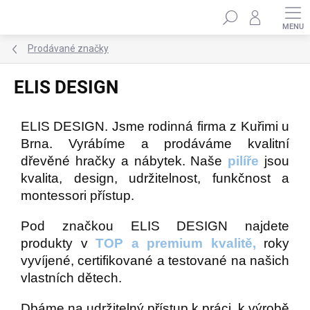
Přejít
Hledat
na
obsah
Prodávané značky
ELIS DESIGN
ELIS DESIGN. Jsme rodinná firma z Kuřimi u
Brna. Vyrábíme a prodáváme kvalitní
dřevěné hračky a nábytek. Naše
pilíře
jsou
kvalita, design, udržitelnost, funkčnost a
montessori přístup.
Pod značkou ELIS DESIGN najdete
produkty v
TOP a premium kvalitě,
roky
vyvíjené, certifikované a testované na našich
vlastních dětech.
Dbáme na udržitelný přístup k práci, k výrobě