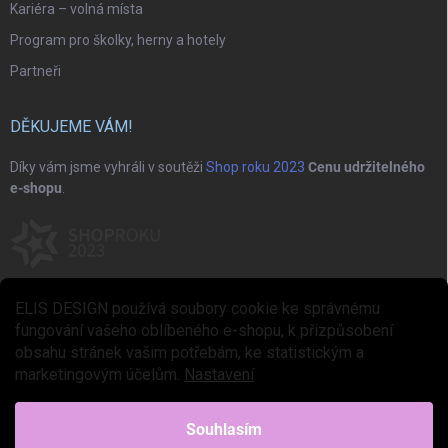
Kariéra – volná místa
Program pro školky, herny a hotely
Partneři
DĚKUJEME VÁM!
Díky vám jsme vyhráli v soutěži
Shop roku 2023
Cenu udržitelného
e-shopu
.
ELIS DESIGN používá soubory cookie ke správnému
fungování vašeho oblíbeného e-shopu, k přizpůsobení
obsahu stránek vašim potřebám, ke statistickým a
marketingovým účelům.
Nastavení
Copyright 2026
ELIS DESIGN
. Všechna práva vyhrazena.
Upravit nastavení
cookies
Souhlasím