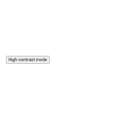
i trojúhelníky, podporuje
vláčkodráha s vláčkem,
kreativitu, prostorové vnímání a
nasazovací prvky nebo třeba
jemnou motoriku.
xylofon.
Do košíku
Do košíku
High-contrast mode