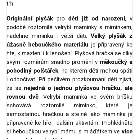
trh.
Originální plyšák
pro
děti již od narození
, v
podobě roztomilé velrybí maminky s miminkem,
nadchne miminka i větší děti.
Velký plyšák z
úžasně heboučkého materiálu
je připravený ke
hře, k mazlení i k lenošení. Plyšová hračka se díky
svým rozměrům snadno promění v
měkoučký a
pohodlný polštářek
, na kterém děti mohou spáti
i odpočívat. Při pečlivém prozkoumání děti zjistí,
že se
nejedná o jednou plyšovou hračku, ale
rovnou dvě
. Velrybí maminka ve svém bříšku
schovává roztomilé miminko, které je
samostatnou hračkou a stejně jako maminka je
připravené ke hře i dalším aktivitám. Prohlédněte
si heboučkou velrybí mámu s mláďátkem ve
více