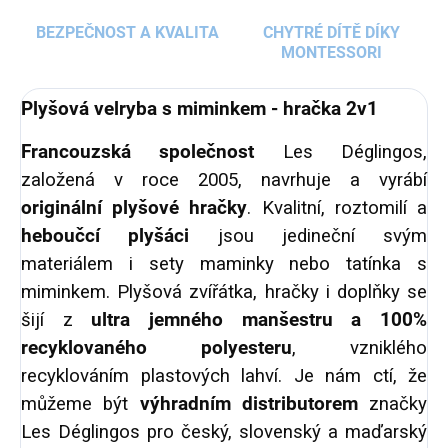
BEZPEČNOST A KVALITA
CHYTRÉ DÍTĚ DÍKY
MONTESSORI
Plyšová velryba s miminkem - hračka 2v1
Francouzská společnost
Les Déglingos,
založená v roce 2005, navrhuje a vyrábí
originální plyšové hračky
. Kvalitní, roztomilí a
heboučcí plyšáci
jsou jedineční svým
materiálem i sety maminky nebo tatínka s
miminkem. Plyšová zvířátka, hračky i doplňky se
šijí z
ultra jemného manšestru a 100%
recyklovaného polyesteru
, vzniklého
recyklováním plastových lahví. Je nám ctí, že
můžeme být
výhradním distributorem
značky
Les Déglingos pro český, slovenský a maďarský