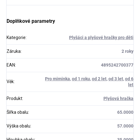
Doplňkové parametry
Kategorie
:
Plyšáci a plyšové hračky pro děti
Záruka
:
2 roky
EAN
:
4895242700377
Pro miminka
,
od 1 roku
,
od 2 let
,
od 3 let
,
od 6
Věk
:
let
Produkt
:
Plyšová hračka
Šířka obalu
:
65.0000
Výška obalu
:
57.0000
Hloubka obalu
:
35.0000