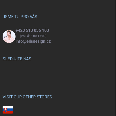
a
t
í
JSME TU PRO VÁS
+420 513 036 103
(Po-Pá: 8:00-16:00)
info@elisdesign.cz
SLEDUJTE NÁS
VISIT OUR OTHER STORES