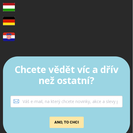
Chcete vědět víc a dřív
než ostatní?
ANO, TO CHCI