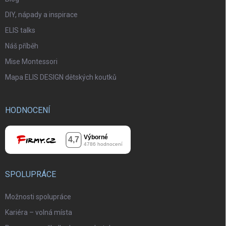
DIY, nápady a inspirace
ELIS talks
Náš příběh
Mise Montessori
Mapa ELIS DESIGN dětských koutků
HODNOCENÍ
SPOLUPRÁCE
Možnosti spolupráce
Kariéra – volná místa