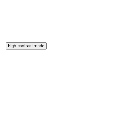
jemnou motoriku.
xylofon.
Do košíku
Do košíku
High-contrast mode
Magnetická stavebnice
Motorický stolek s
EliFix Travel - 100 ks
vláčkem a aktivitami