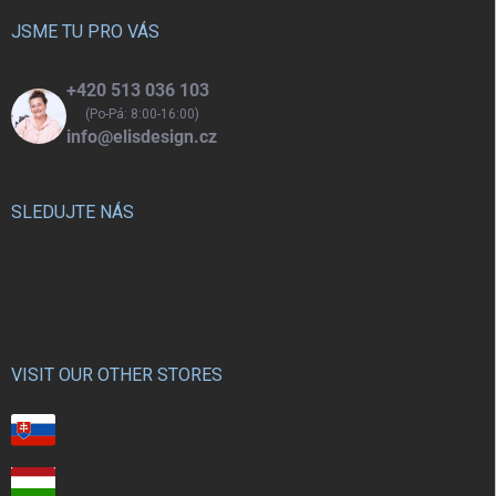
t
í
JSME TU PRO VÁS
+420 513 036 103
(Po-Pá: 8:00-16:00)
info@elisdesign.cz
SLEDUJTE NÁS
VISIT OUR OTHER STORES