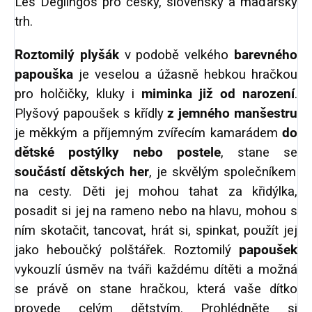
Les Déglingos pro český, slovenský a maďarský
trh.
Roztomilý plyšák
v podobě velkého
barevného
papouška
je veselou a úžasně hebkou hračkou
pro holčičky, kluky i
miminka již od narození
.
Plyšový papoušek s křídly
z jemného manšestru
je měkkým a příjemným zvířecím kamarádem
do
dětské postýlky nebo postele
, stane se
součástí dětských her
, je skvělým společníkem
na cesty. Děti jej mohou tahat za křidýlka,
posadit si jej na rameno nebo na hlavu, mohou s
ním skotačit, tancovat, hrát si, spinkat, použít jej
jako heboučký polštářek. Roztomilý
papoušek
vykouzlí úsměv na tváři každému dítěti a možná
se právě on stane hračkou, která vaše dítko
provede celým dětstvím. Prohlédněte si