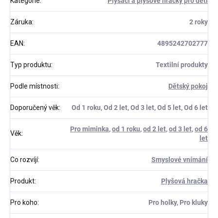
Kategorie
:
Plyšáci a plyšové hračky pro děti
Záruka
:
2 roky
EAN
:
4895242702777
Typ produktu
:
Textilní produkty
Podle místnosti
:
Dětský pokoj
Doporučený věk
:
Od 1 roku, Od 2 let, Od 3 let, Od 5 let, Od 6 let
Pro miminka
,
od 1 roku
,
od 2 let
,
od 3 let
,
od 6
Věk
:
let
Co rozvíjí
:
Smyslové vnímání
Produkt
:
Plyšová hračka
Pro koho
:
Pro holky, Pro kluky