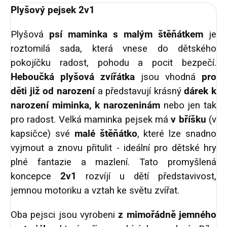
Plyšový pejsek 2v1
Plyšová
psí maminka s malým štěňátkem
je
roztomilá sada, která vnese do dětského
pokojíčku radost, pohodu a pocit bezpečí.
Heboučká plyšová zvířátka
jsou vhodná
pro
děti již od narození
a představují krásný
dárek k
narození miminka, k narozeninám
nebo jen tak
pro radost. Velká maminka pejsek má
v bříšku
(v
kapsičce) své
malé štěňátko
, které lze snadno
vyjmout a znovu přitulit - ideální pro dětské hry
plné fantazie a mazlení.
Tato promyšlená
koncepce
2v1
rozvíjí u dětí představivost,
jemnou motoriku a vztah ke světu zvířat.
Oba pejsci jsou vyrobeni
z mimořádně jemného