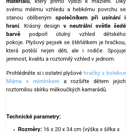
materiálu
, který přímo vybízí k mazlení.
Díky
svému milému vzhledu a hebkému povrchu se
stanou oblíbeným
společníkem při usínání i
hraní
. Krásný design
v neutrální světle šedé
barvě
podpoří útulný vzhled dětského
pokoje.
Plyšový pejsek se štěňátkem je hračkou,
která potěší nejen děti, ale i rodiče. Spojuje
jemnost, kvalitu a roztomilý vzhled v jednom.
Prohlédněte si i ostatní plyšové
hračky z kolekce
Máma s miminkem
a rozšiřte dětem jejich
roztomilou sbírku měkoučkých kamarádů.
Technické parametry:
Rozměry:
16 x 20 x 34 cm (výška x šířka x