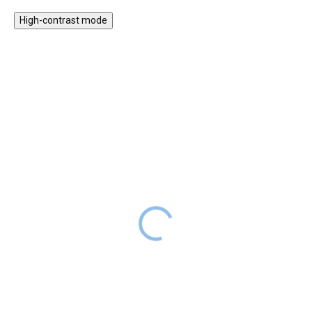
High-contrast mode
Plyšová slepice Pioupiou
Plyšové prasátko
bílá - máma s miminkem
Barbekiou růžové -
máma s miminkem
889 Kč
SKLADEM
889 Kč
SKLADEM
Plyšová slepička s malým
kuřátkem ukrytým v bříšku
Plyšové prasátko s malým
podporuje dětskou fantazii a
vepříkem ukrytým v bříšku
přináší dětem radost i pocit
podporuje dětskou fantazii a