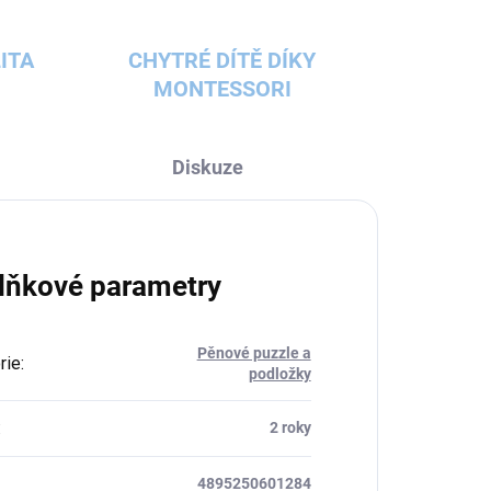
ITA
CHYTRÉ DÍTĚ DÍKY
MONTESSORI
Diskuze
lňkové parametry
Pěnové puzzle a
rie
:
podložky
:
2 roky
4895250601284