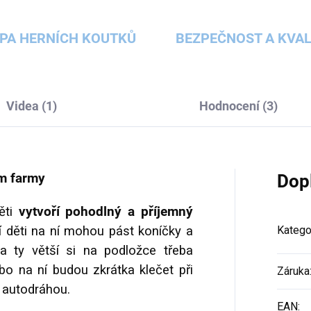
PA HERNÍCH KOUTKŮ
BEZPEČNOST A KVAL
Videa (1)
Hodnocení (3)
em farmy
Dop
děti
vytvoří pohodlný a příjemný
 děti na ní mohou pást koníčky a
Katego
 ty větší si na podložce třeba
bo na ní budou zkrátka klečet při
Záruka
 autodráhou.
EAN
: