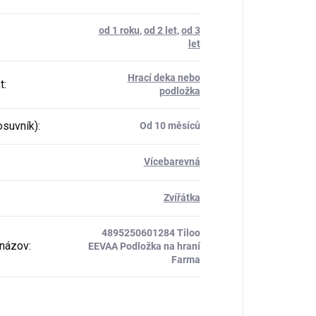
od 1 roku
,
od 2 let
,
od 3
let
Hrací deka nebo
t
:
podložka
osuvník)
:
Od 10 měsíců
Vícebarevná
Zvířátka
4895250601284 Tiloo
názov
:
EEVAA Podložka na hraní
Farma