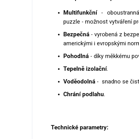
Multifunkční
- oboustranná 
puzzle - možnost vytváření p
Bezpečná
- vyrobená z bezpe
americkými i evropskými nor
Pohodlná
- díky měkkému povr
Tepelně izolační
.
Voděodolná
- snadno se čist
Chrání podlahu
.
Technické parametry: