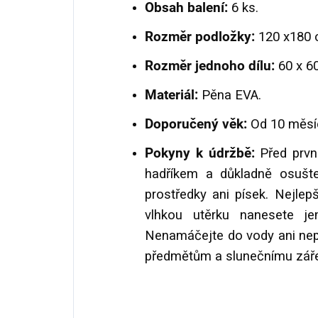
Obsah balení:
6 ks.
Rozměr podložky:
120 x180 
Rozměr jednoho dílu:
60 x 6
Materiál:
Pěna EVA.
Doporučený věk:
Od 10 měsí
Pokyny k údržbě:
Před prvn
hadříkem a důkladně osušte. 
prostředky ani písek. Nejlep
vlhkou utěrku nanesete j
Nenamáčejte do vody ani nep
předmětům a slunečnímu zář