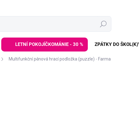
Hledat
LETNÍ POKOJÍČKOMÁNIE - 30 %
ZPÁTKY DO ŠKOL(K)
Multifunkční pěnová hrací podložka (puzzle) - Farma
ZNAČKA:
PLAY&GO
 S KÓDEM:
SALECODE:LETO30:30:%
30
2 899 Kč
Měrná
VYPRODÁNO | PRODEJ UK
cena:
Skládací podložka z pu
podlaze a nabídne jim