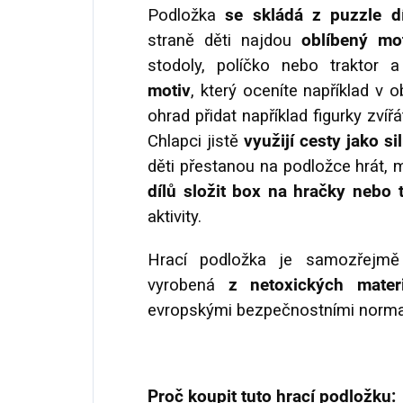
Podložka
se skládá z puzzle d
straně děti najdou
oblíbený mo
stodoly, políčko nebo traktor 
motiv
, který oceníte například v 
ohrad přidat například figurky zvíř
Chlapci jistě
využijí cesty jako si
děti přestanou na podložce hrát,
dílů složit box na hračky
nebo 
aktivity.
Hrací podložka je samozřejm
vyrobená
z netoxických materi
evropskými bezpečnostními norm
Proč koupit tuto hrací podložku: