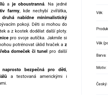
ílů
a
je oboustranná
. Na jedné
tiv farmy
, kde nechybí zvířátka,
Věk
:
a
druhá nabídne minimalistický
obývacím pokoji. Děti si mohou do
Produk
átek a z kostek dodělat další ploty.
lnice
pro svoje autíčka. Jakmile si
Věk (p
 mohou potrénovat úklid hraček a
z
třeba domeček či tunel
pro další
Barva
:
Motiv
:
ě
naprosto bezpečná pro děti
,
álů
a testovaná americkými i
ami.
Český 