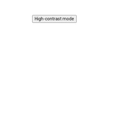
High-contrast mode
Magnetická stavebnice
Mot
EliFix Travel - 100 ks
vlá
1 499 Kč
SKLADEM
1 9