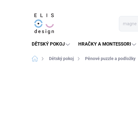
Přejít
na
obsah
DĚTSKÝ POKOJ
HRAČKY A MONTESSORI
Domů
Dětský pokoj
Pěnové puzzle a podložky
3 hodnocení
Podrobnosti hodnocení
PRODEJ UKONČEN
★★★★ PREMIUM
SLEVA 30 %
LETO