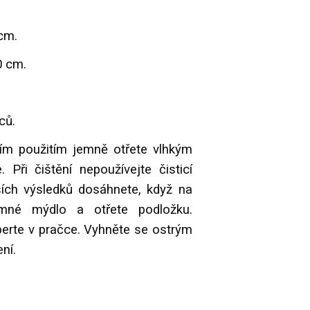
cm.
0 cm.
ců.
ím použitím jemně otřete vlhkým
Při čištění nepoužívejte čisticí
ších výsledků dosáhnete, když na
emné mýdlo a otřete podložku.
erte v pračce. Vyhněte se ostrým
ení.