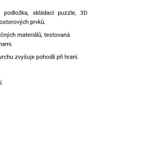
podložka, skládací puzzle, 3D
rostorových prvků.
čných materiálů, testovaná
mami.
chu zvyšuje pohodlí při hraní.
í.