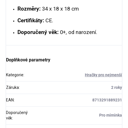
Rozměry:
34 x 18 x 18 cm
Certifikáty:
CE.
Doporučený věk:
0+, od narození.
Doplňkové parametry
Kategorie
:
Hračky pro nejmenší
Záruka
:
2 roky
EAN
:
8713291889231
Doporučený
Pro miminka
věk
: