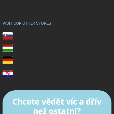
VISIT OUR OTHER STORES
Chcete vědět víc a dřív
než ostatní?