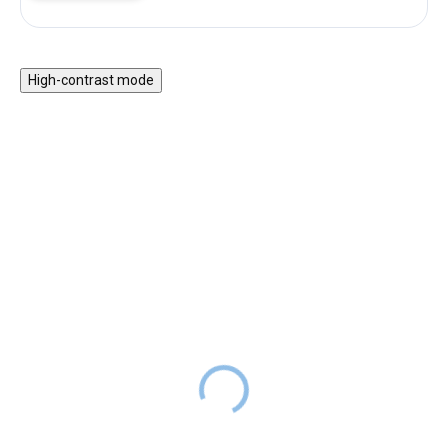
High-contrast mode
ZPÁTKY DO
NOVINKA
ŠKOL(K)Y
ZPÁTKY DO
ŠKOL(K)Y
Tritanová láhev na pití
Panda, 500 ml
Kreslicí tablet Pink Fairy
Garden
319 Kč
399 Kč
SKLADEM