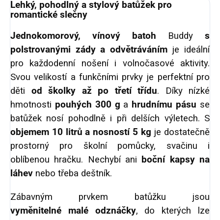
Lehký, pohodlný a stylový batůžek pro
romantické slečny
Jednokomorový, vínový batoh
Buddy
s
polstrovanými zády a odvětráváním
je ideální
pro každodenní nošení i volnočasové aktivity.
Svou velikostí a funkčními prvky je perfektní pro
děti
od školky až po třetí třídu
. Díky nízké
hmotnosti
pouhých
300 g
a
hrudnímu pásu
se
batůžek nosí pohodlně i při delších výletech. S
objemem 10 litrů a nosností 5 kg
je dostatečně
prostorný pro školní pomůcky, svačinu i
oblíbenou hračku. Nechybí ani
boční kapsy na
láhev
nebo třeba deštník.
Zábavným prvkem batůžku jsou
vyměnitelné
malé odznáčky
, do kterých lze