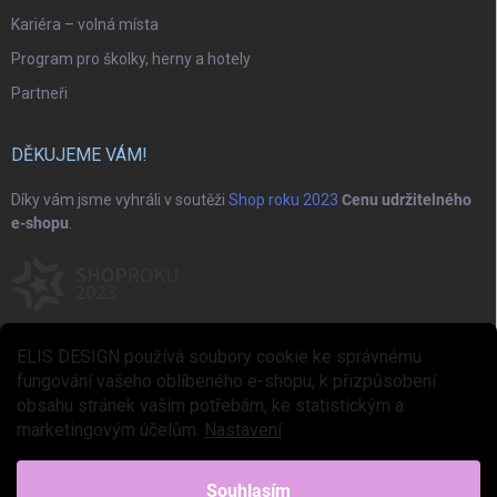
Kariéra – volná místa
Program pro školky, herny a hotely
Partneři
DĚKUJEME VÁM!
Díky vám jsme vyhráli v soutěži
Shop roku 2023
Cenu udržitelného
e-shopu
.
ELIS DESIGN používá soubory cookie ke správnému
fungování vašeho oblíbeného e-shopu, k přizpůsobení
obsahu stránek vašim potřebám, ke statistickým a
marketingovým účelům.
Nastavení
Copyright 2026
ELIS DESIGN
. Všechna práva vyhrazena.
Upravit nastavení
cookies
Souhlasím