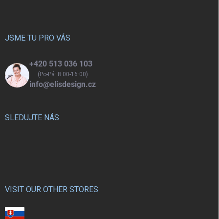
p
a
t
í
JSME TU PRO VÁS
+420 513 036 103
(Po-Pá: 8:00-16:00)
info@elisdesign.cz
SLEDUJTE NÁS
VISIT OUR OTHER STORES