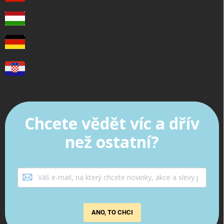
Chcete vědět víc a dřív
než ostatní?
ANO, TO CHCI