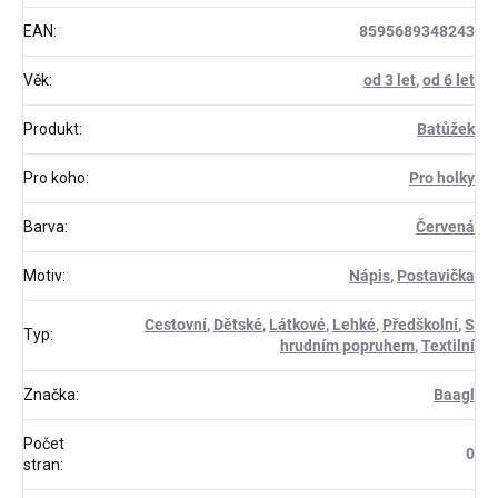
EAN
:
8595689348243
Věk
:
od 3 let
,
od 6 let
Produkt
:
Batůžek
Pro koho
:
Pro holky
Barva
:
Červená
Motiv
:
Nápis
,
Postavička
Cestovní
,
Dětské
,
Látkové
,
Lehké
,
Předškolní
,
S
Typ
:
hrudním popruhem
,
Textilní
Značka
:
Baagl
Počet
0
stran
: