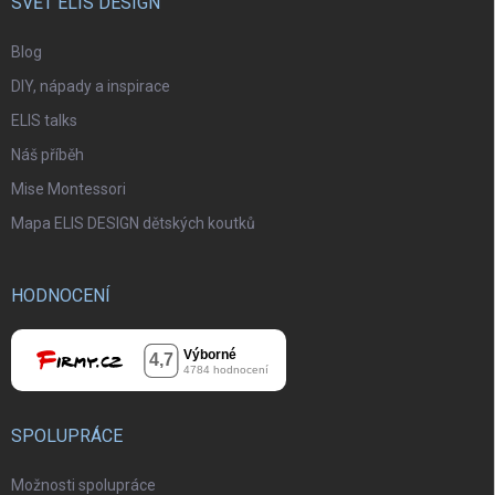
SVĚT ELIS DESIGN
Blog
DIY, nápady a inspirace
ELIS talks
Náš příběh
Mise Montessori
Mapa ELIS DESIGN dětských koutků
HODNOCENÍ
SPOLUPRÁCE
Možnosti spolupráce