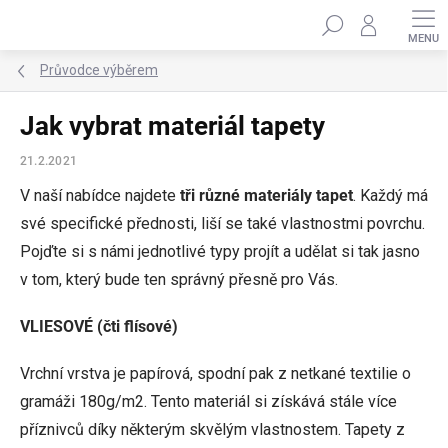
Přejít
Hledat
na
obsah
Průvodce výběrem
Jak vybrat materiál tapety
21.2.2021
V naší nabídce najdete
tři různé materiály tapet
. Každý má
své specifické přednosti, liší se také vlastnostmi povrchu.
Pojďte si s námi jednotlivé typy projít a udělat si tak jasno
v tom, který bude ten správný přesně pro Vás.
VLIESOVÉ (čti flísové)
Vrchní vrstva je papírová, spodní pak z netkané textilie o
gramáži 180g/m2. Tento materiál si získává stále více
příznivců díky některým skvělým vlastnostem. Tapety z