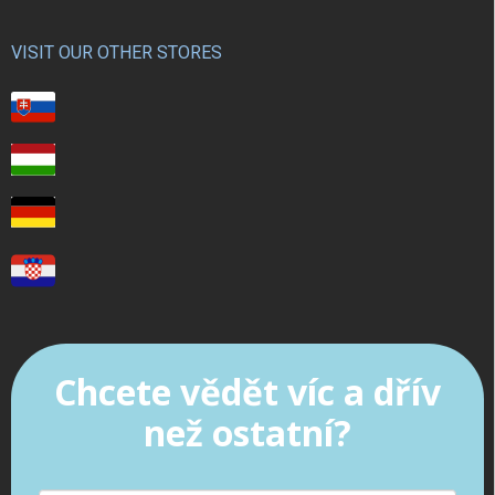
VISIT OUR OTHER STORES
Chcete vědět víc a dřív
než ostatní?